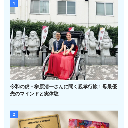
1
令和の虎・榊󠄀原清一さんに聞く親孝行旅！母最優
先のマインドと実体験
2