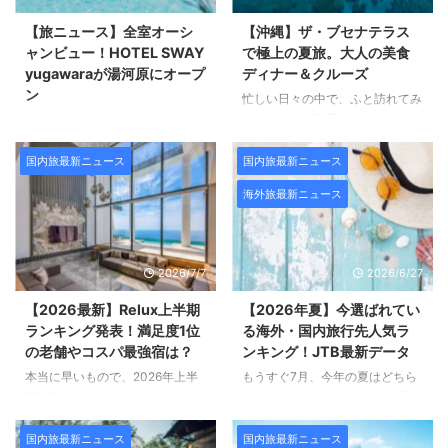
休館を経て、この夏、「雅叙園東
数50室以下の小規模ホテルが中
京」として 新たなスタートを切
心でありながら、 いずれも個性
【旅ニュース】全室オーシ
【沖縄】ザ・ブセナテラス
りました。 2026年末にはヒルト
豊かな滞在を叶えてくれるラグジ
ャンビュー！HOTEL SWAY
で極上の夏旅。大人の美食
ンのラグジュアリーブランドへリ
ュアリーホテルばかり。 その
yugawaraが湯河原にオープ
ディナー＆クルーズ
ブランドされるそうです。 「雅
SLHに2026年8月、新たに加盟し
ン
忙しい日々の中で、ふと訪れてみ
叙園東京」営業開始、2026年末
たのが、熱海の美しい自然に抱か
たくなるのが海辺のリゾートホテ
潮風を感じながら、夕暮れのグラ
には「雅叙園東京 LXRホテルズ
れた隠れ家オーベルジュ 「ホテ
ル。 あえて予定を作らず、風に
デーションに身をゆだねるひとと
＆リゾーツ」に J ...
ルグランバッハ熱海クレッシェン
身をまかせながら海を眺める—そ
き・・・ 夏の海を眺めてのんび
国内旅最新ニュース
国内旅最新ニュース
ド」です。 「スモール・ ...
んな贅沢な時間は大人旅ならで
り過ごす時間は、60代の今だか
海外旅最新ニュース
は。 今回は、沖縄を代表するリ
らこそ味わいたいご褒美かもしれ
ゾートホテルの一つ、 青く輝く
ません。 今回ご紹介するのは、
東シナ海と自然に囲まれた「ザ・
都心からわずか90分。 2026年7
ブセナテラス」の夏ならではの3
月にリブランドオープンしたばか
2026/7/7
2026/6/27
つの魅力をご紹介します。 フラ
りのリゾートホテル「HOTEL
ッグシップホテルが迎える、29
SWAY yugawara（ホテル スウェ
【2026最新】Relux上半期
【2026年夏】今選ばれてい
年目の夏 「自然との調和、自然
イ 湯河原）」です。 目の前に広
ランキング発表！満足度1位
る海外・国内旅行先人気ラ
への回帰」を掲げ、沖縄で7つの
がる空と海を独り占めできる、隠
の老舗やコスパ最強宿は？
ンキング！JTB最新データ
ホテルを展開する「ザ・テラスホ
れ家ホテルです。 すべての客室
本当に早いもので、2026年上半
もうすぐ7月、今年の夏はどちら
テルズ」。 そのフラッグシップ
がオーシャンビュー、広い窓から
期が終わってしまいました。 半
へお出かけしましょうか。 お子
ともいえる「ザ・ブセナテラス」
望む海と空 豊かな自然に恵まれ
年間を思い返すと、心に残る景色
さんやお孫さんとのにぎやかな家
が、2026年7月に29周年を迎 ...
た、神奈川県の湯河原・真鶴は、
や出会いがいくつもあったのでは
族旅行、気軽に行ける近場のリゾ
国内旅最新ニュース
国内旅最新ニュース
編集部も ...