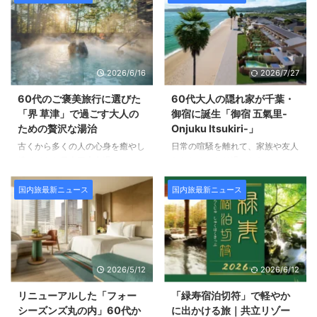
ないでしょうか。 今回は、ホテ
ート、 それとも一度は訪れてみ
ル・旅館の宿泊予約サービス
たい海外の絶景ー、思い描くだけ
「Relux（リラックス）」が発表
でもわくわくしてきますね。 今
した 人気宿ランキング「Reluxラ
回は、2026年夏休みに人気を集
ンキング 2026年上半期編」をご
める海外・国内の旅行先ランキン
2026/6/16
2026/7/27
紹介します。 2025年12月8日〜
グを株式会社JTBのデータに基づ
2026年5月17日の宿泊データをも
いてご紹介します。 海外旅行人
60代のご褒美旅行に選びた
60代大人の隠れ家が千葉・
とに、人気宿の上位10施設が全
気ランキング！定番ハワイや注目
「界 草津」で過ごす大人の
御宿に誕生「御宿 五氣里-
26カテゴリで選出されました。
のアメリカ本土も 海外旅行（添
ための贅沢な湯治
Onjuku Itsukiri-」
「Reluxランキング 2026年上半
乗員なし）はハワイが1位！ 世代
古くから多くの人の心身を癒やし
日常の喧騒を離れて、家族や友人
期編」総合ランキング 第1位 ラビ
を問わず楽しめる豊富なアクティ
続けてきた日本三大名湯の一つ、
たちとゆったり過ごしたい・・・
スタ東京ベイ（共立リゾ ...
ビティやショッピングが魅力です
群馬県・草津温泉。 日本一の自
そんな贅沢を叶えてくれるのが一
よね。 2位には、時差が ...
然湧出量を誇る草津の湯は、高温
棟貸しのプライベートヴィラで
国内旅最新ニュース
国内旅最新ニュース
かつ強い酸性を特徴とした泉質も
す。 人目を気にせずくつろげる
大きな魅力。 温泉街の中心で湯
空間は、癒しや特別感を求める大
けむりを舞い上げる湯畑は、まさ
人の女性の感性にも応えてくれま
に草津温泉のシンボルです。 そ
す。 今回は、2026年7月に千葉
んな名湯の地・草津の静かな高台
県御宿町に誕生する全10室のラ
2026/5/12
2026/6/12
に2026年6月、「界 草津」が誕
グジュアリーリゾート 「御宿 五
生しました。 ▶ じゃらんで「界
氣里 -Onjuku Itsukiri-」をご紹介
リニューアルした「フォー
「緑寿宿泊切符」で軽やか
草津」の空室・料金を確認 趣の
します。 “里海リトリート”「御宿
シーズンズ丸の内」60代か
に出かける旅｜共立リゾー
異なる二つの世界観を持つ「界
五氣里 -Onjuku Itsukiri-」 太平