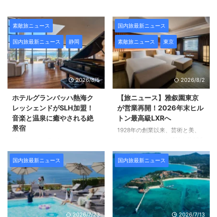
素敵旅ニュース
国内旅最新ニュース
国内旅最新ニュース
静岡
素敵旅ニュース
東京
2026/8/5
2026/8/2
ホテルグランバッハ熱海ク
【旅ニュース】雅叙園東京
レッシェンドがSLH加盟！
が営業再開！2026年末ヒル
音楽と温泉に癒やされる絶
トン最高級LXRへ
景宿
1928年の創業以来、芸術と美、
そしておもてなしの精神を約100
「スモール・ラグジュアリー・ホ
年間にわたって受け継ぐ 「ホテ
テルズ・オブ・ザ・ワールド
ル雅叙園東京」。 空間を彩るの
（SLH）」をご存じですか。
国内旅最新ニュース
国内旅最新ニュース
は、趣あふれるさまざまな美術工
SLHは、世界100カ国以上、700
芸品。 館内の木造建築「百段階
軒を超える独立系ラグジュアリー
段」は、東京都指定有形文化財で
ブティックホテルが加盟する、
あることでも知られています。
世界有数のホテルブランドのグル
その「ホテル雅叙園東京」が一時
ープです。 その名の通り、客室
2026/7/23
2026/7/13