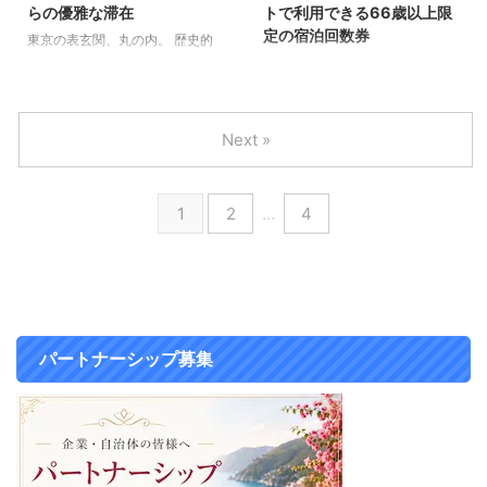
らの優雅な滞在
トで利用できる66歳以上限
草津」 草津白根山の麓に広がる
洋を望む白砂の御宿海岸に誕生す
定の宿泊回数券
東京の表玄関、丸の内。 歴史的
高台に佇む「界 草津」のコンセ
る「御宿 五氣里」は、温泉・サ
な重要文化財や世界的なアート、
自由な時間が増えた今だからこ
プトは、 「トンネルがつなぐ木
ウナ・食 ...
そして緑豊かな公園が近代的な高
そ、心の向くままに旅へ出かけた
立の湯宿と温泉街」。 ...
層ビルと調和する都内屈指のエリ
くなるもの。 最近は、時節柄も
アです。 今回は、リノベーショ
あってか「国内旅行をゆったりと
Next »
ンを終えてさらに洗練された空間
楽しみたい」という 声が増えて
に生まれ変わった 「フォーシー
いるようです。 そこで今回は、
ズンズホテル丸の内 東京」をご
数え年66歳の節目を祝う「緑寿
1
2
…
4
紹介します。 ▶フォーシーズン
（ろくじゅ）」にちなんだ、 66
ズホテル丸の内の料金・空室状況
歳以上の方が国内の「共立リゾー
を確認する（一休） ▶フォーシ
ト」を利用できるという 10枚綴
ーズンズホテル丸の内の料金・空
りの宿泊回数券『緑寿宿泊切符』
室状況を確認する（楽天トラベ
をご紹介します。 人生の新たな
ル） 世界的建築家が手掛けたプ
章の幕開けを祝って、 彩りをあ
ロジェクト 「フォーシーズンズ
ざやかに添えてくれる旅へ出かけ
パートナーシップ募集
ホテル丸の内 東京」が、 2025年
てみるのはいかがでしょうか。
7月にスタートした客室お ...
多彩な世界観を愉しめる共立リゾ
ートの宿 北海道から沖縄まで ...