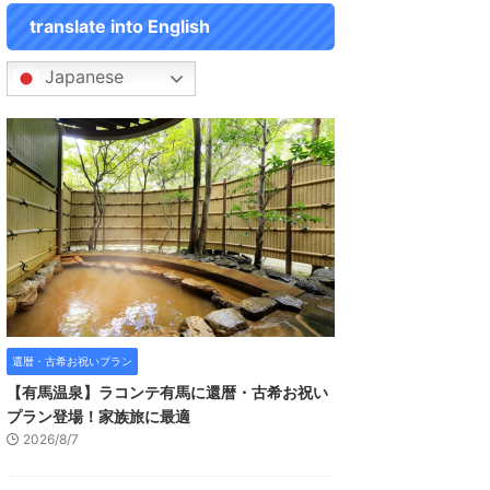
translate into English
Japanese
還暦・古希お祝いプラン
【有馬温泉】ラコンテ有馬に還暦・古希お祝い
プラン登場！家族旅に最適
2026/8/7