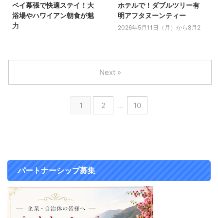
ベイ幕張で快適ステイ！大
ホテルで！ダブルツリー有
ティーなので、 「ロイヤルパー
て、母娘のお誕生日祝いや、女友
浴場やハワイアン朝食が魅
明アフタヌーンティー
クホテル アフタヌーンティー」
達との特別な夜にも最高でした
力
2026年5月11日（月）から8月2
ってどんな感じ？ と気になって
ハイティーってアフタヌーン
日（日）まで、 ダブルツリーby
2026年6月18日、幕張に新しいホ
いる方はぜひ参考にしてくださ
ティーと何が違うの？ 「ハイテ
ヒルトン東京有明 にて、 期間限
テルが誕生しました。 その名も
い。 ロイヤルパークホテル シ
ィー」という言葉、聞いたことは
定の「レトロ喫茶アフタヌーンテ
「KOKO HOTEL Premier 東京ベ
ャイン ...
あるけれど、 アフタヌーンティ
ィー」が 1階オールデイダイニン
イ幕張」。 イベントや観光、ビ
ーと ...
Next »
グ「SAUS」にて開催されていま
ジネスなど、さまざまな目的で幕
す。 今回のテーマは、どこか懐
張を訪れる方の新しい滞在拠点と
かしい、昭和の喫茶店。 プリン
して注目を集めています。 オー
1
2
…
10
アラモード、いちごのショートケ
プニング内覧会にお邪魔してきた
ーキ、メロンソーダ 世代を超え
ので、ホテルの魅力を詳しくレポ
て愛されてきた定番メニューが、
ートします！ 海浜幕張駅から徒
ホテルならではの上質な仕立てで
歩3分！幕張エリアの新しい滞在
ミニサイズに登場します。 「懐
拠点 KOKO HOTEL Premier 東京
かしいのに、かわいい」 そんな
ベイ幕張は、JR京葉線「海浜幕
嬉しいギャップが詰まったアフタ
張駅」南口より徒歩3分、公園改
パートナーシップ募集
ヌーンティーを、 実際に体験し
札南口より徒歩1分という好立
...
地。 幕張メッセや大型 ...