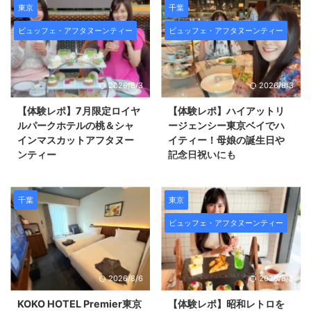
27日（日）の金・土・日・祝日
った 「和のアフタヌーンティー
東京
千葉
限定で 「北海道フェア」が開催
セット」に60代編集長ままリン
ビュッフェ・アフタヌーンティー
ビュッフェ・アフタヌーンティー
中です。 北海道産牛のロースト
と伺いました。 2026年7月18日
ビーフや釧路名物「勝手丼」、
（土）より土日祝日限定で提供さ
札幌スープカレー、札幌味噌・旭
れているこちらのアフタヌーンテ
川醤油の食べ比べラーメンなど、
ィー。 日本庭園の緑と東京湾を
2026/8/3
2026/8/3
北の大地の味覚をふんだんに楽し
望む落ち着いた空間で、涼やかな
める内容にパワーアップ。 60代
和の甘味と、 「天ぷら」「鉄板
【体験レポ】7月限定ロイヤ
【体験レポ】ハイアットリ
70代以上のシニアでも北海道の
焼」「寿司」の各専門カウンター
ルパークホテルの桃＆シャ
ージェンシー東京ベイでハ
色々な料理を少しずつ食べられて
の職人が手掛けるセイボリーを味
インマスカットアフタヌー
イティー！母娘の誕生日や
満足度の高いオススメのディナー
わえる、 夏の午後にふさわしい
ンティー
記念日祝いにも
ビュッフェです。 2026年版の見
特別なアフタヌーンティーでし
日本橋のロイヤルパークホテルで
「アフタヌーンティーはスイーツ
どころや変化のポイントを詳しく
た。 ヒルトン東京お台場「和の
７月限定で開催中の 「サマーフ
が多くて食べきれない」 「もう
レポートします。 ...
アフタヌーンティーセット」とは
ルーツアフタヌーンティー～シャ
少しお食事系を楽しみたい」と思
千葉
東京
ヒルトン東京お台場は、東 ...
インマスカットと桃のアフタヌー
ったことはありませんか？ そん
ビュッフェ・アフタヌーンティー
ンティー～」を体験しました。
な方にぴったりなのが、ハイアッ
この記事では実際に楽しんだ感想
トリージェンシー東京ベイの「ハ
と、 開催期間・料金・メニュー
イティー」。 スイーツよりセイ
などの情報をまとめて紹介しま
ボリーが充実した、ディナータイ
2026/8/6
2026/8/3
す。 爽やかなシャインマスカッ
ムならではの大人のご褒美スタイ
トと、白桃・黄桃・赤桃の贅沢な
ルです。 ヴーヴクリコのシャン
KOKO HOTEL Premier東京
【体験レポ】昭和レトロを
組み合わせが魅力のアフタヌーン
パンが飲み放題のプランもあっ