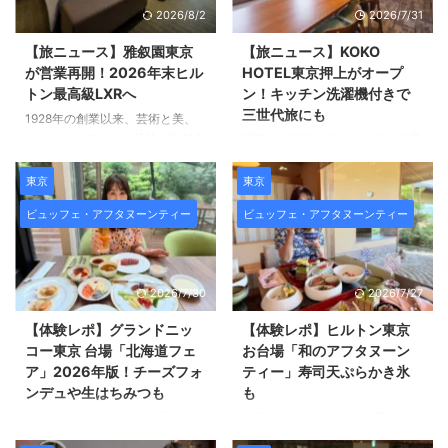
報をまとめて紹介します。 3種
ープです。 その名の通り、客室
2026/8/2
2026/7/31
のショートケーキ食べ比べ＋ボリ
数50室以下の小規模ホテルが中
ューム満点のセイボリーで、 ア
心でありながら、 いずれも個性
【旅ニュース】雅叙園東京
【旅ニュース】KOKO
フタヌーンティーとランチを同時
豊かな滞在を叶えてくれるラグジ
が営業再開！2026年末ヒル
HOTEL東京押上がオープ
に楽しめる充実のセットなので、
ュアリーホテルばかり。 その
トン最高級LXRへ
ン！キッチン洗濯機付きで
「ニューオータニ幕張のアフタヌ
SLHに2026年8月、新たに加盟し
三世代旅にも
1928年の創業以来、芸術と美、
ーンティーってどんな感じ？」
たのが、熱海の美しい自然に抱か
そしておもてなしの精神を約100
隅田川と荒川に挟まれた東京都墨
と気になっている方はぜひ参考に
れた隠れ家オーベルジュ 「ホテ
年間にわたって受け継ぐ 「ホテ
田区は、伝統文化や歴史的建造物
し ...
ルグランバッハ熱海クレッシェン
ル雅叙園東京」。 空間を彩るの
がありながらも 現代的なスポッ
東京
東京
ド」です。 「スモール・ ...
は、趣あふれるさまざまな美術工
トも豊富。 中でも押上は、現代
ビュッフェ・アフタヌーンティー
ビュッフェ・アフタヌーンティー
芸品。 館内の木造建築「百段階
的な新しい流れと昔からの下町情
段」は、東京都指定有形文化財で
緒をどちらも楽しめる 注目エリ
あることでも知られています。
アの一つです。 その押上に、
その「ホテル雅叙園東京」が一時
2026年7月16日（木）にグランド
2026/7/30
2026/7/27
休館を経て、この夏、「雅叙園東
オープンしたのが 「KOKO
京」として 新たなスタートを切
HOTEL Residence 東京押上」で
【体験レポ】グランドニッ
【体験レポ】ヒルトン東京
りました。 2026年末にはヒルト
す。 東京スカイツリー®を屋上テ
コー東京 台場「北海道フェ
お台場「和のアフタヌーン
ンのラグジュアリーブランドへリ
ラスから間近に望むことができる
ア」2026年版！チーズフォ
ティー」寿司天ぷらかき氷
ブランドされるそうです。 「雅
特別なロケーションにありなが
ンデュや生はちみつも
も
叙園東京」営業開始、2026年末
ら、 駅から徒歩3分というアクセ
グランドニッコー東京 台場で
先日、ヒルトン東京お台場3階の
には「雅叙園東京 LXRホテルズ
スの良さも誇る「KOKO HOTEL
は、 2026年7月3日（金）～9月
日本料理「さくら」で提供が始ま
＆リゾーツ」に J ...
Residence 東京押上」 ...