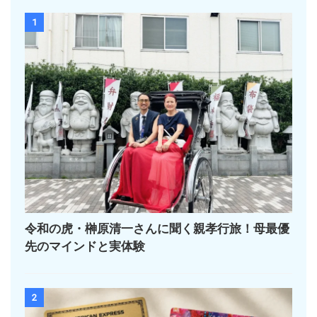
1
令和の虎・榊󠄀原清一さんに聞く親孝行旅！母最優
先のマインドと実体験
2