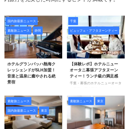
国内旅最新ニュース
千葉
素敵旅ニュース
静岡
ビュッフェ・アフタヌーンティー
2026/8/5
2026/8/3
ホテルグランバッハ熱海ク
【体験レポ】ホテルニュー
レッシェンドがSLH加盟！
オータニ幕張アフタヌーン
音楽と温泉に癒やされる絶
ティー！ランチ級の満足感
景宿
千葉・幕張のホテルニューオータ
ニ幕張の 最上階ラウンジ「ベイ
「スモール・ラグジュアリー・ホ
コートカフェ」で期間限定で開催
テルズ・オブ・ザ・ワールド
中の 「アフタヌーンティーセッ
（SLH）」をご存じですか。
素敵旅ニュース
素敵旅ニュース
東京
ト～メロン・マンゴー・ピーチ
SLHは、世界100カ国以上、700
国内旅最新ニュース
東京
～」を体験しました。 この記事
軒を超える独立系ラグジュアリー
では実際に楽しんだ感想と、 開
ブティックホテルが加盟する、
催期間・料金・メニューなどの情
世界有数のホテルブランドのグル