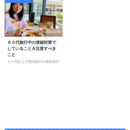
達したり、あまり心配事がないと
お得に旅行に行けるようになりま
いう方もいるかと思いますが、
す。 条件はそれぞれあります
この記事はなるべく、旅先で不安
が、 知っているのといないので
になりたくないという方向けの記
は大きな差！ しかも、旅行の回
事となります。 困っているとき
数が増えれば増えるほどその差は
2026/3/8
に「持っている」というのは大き
大きくなります。 今回は 航空会
な安心になりますよ。 軽いスニ
社が設けているシニア割引につい
６０代旅行中の便秘対策で
ーカー ６０代の海外旅行では靴
て まとめてみました。 ６０代以
していること＆注意すべき
を１足だけではなく 何足か持っ
上の方の参考になれば嬉しいで
こと
ていくことをオススメします。
す。 航空会社のシニア割引と
６０代以上で国内旅行や海外旅行
その中の一つに軽くて疲れないス
は？ 航空会社のシニア割引は、
を楽しみたい方の中には、 旅行
ニーカーを１足入れておくといい
主に満60歳以上または65歳以上
中にいつも便秘になってしまう
です。 旅行は普段よりも歩きま
の方を対象にした お得な運賃プ
旅行中にお腹が張って気になって
す ...
ランです。 ANAの「スマー ...
いる というお悩みを抱えている
方もいらっしゃるのではないでし
ょうか？ 実は編集長ままリンも
環境が変わると便秘をしやすい体
質！ なので、旅行の時は必ず便
秘対策をしています。 今回は、
旅行中も快適に過ごすための便秘
対策をご紹介します。 ６０代の