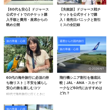
2026/7/10
2026/5/21
て、 旅の快適さとコストが大き
たんです。 実は当時使っていた
く変わってきます。 「荷物宅配
Y!mobileの海外プランが、 いつ
【60代も安心】ドジャース
【失敗談】ドジャース戦チ
費、両替手数料、移動費あちこち
の間にか期限切れに。 慌てて再
公式サイトでのチケット購
ケットを公式サイトで購
で地味に出費していた」 なんて
度申し込みをしようとしました
入手順と費用・座席からの
入！発売日パニックと割引
ことにならないように LA旅行と
が、 肝心のネットが繋がらない
眺め公開
ミスの全記録
ハワイ旅行のために実際に準備し
ので、もうお手上げ。 「目的地
英語だらけのドジャース公式サイ
今年は、念願のドジャース戦を観
た4枚のカードをご紹介します。
までの地図が開かない！」 「今
ト。 しかもドル表示、税別、キ
戦するため、 ロサンゼルスへ行
「これを持っていけば快適 ...
どこを走っているのかもわからな
ャンセル不可・・・。 「本当に
くことを決めました！ 60代！や
旅の準備・心得
還暦からの国内旅行
い！」 タクシーの中 ...
これで合ってる？」 「押したら
りたいことを後回しにはできませ
旅の準備・心得
終わり？」 購入ボタンを押すま
んし、 「大谷さんが大活躍して
で手が震えました。 今回は、実
いる今だからこそ試合を見た
際にドジャース公式サイトからチ
い！」 と思い決意しました。 実
ケットを購入した体験をもとに、
際の旅程はまだ先ですが、 発売
2026/7/4
2026/4/1
画面の流れ・おすすめ座席・価格
開始日にドジャース戦のチケット
のリアル・失敗しないコツまで
を購入しました。 今回は2試合
60代の海外旅行に必須の持
飛行機シニア割引を徹底比
すべて詳しくご紹介します。 こ
分のチケットを公式サイトから購
ち物リスト｜不安を減らし
較｜JAL・ANA・スカイマ
れから大谷翔平選手の試合を観に
入したのですが、 英語のサイト
安心の旅を楽しむコツ
ークなど60代におすすめは
行きたい方、 特に60代以上の方
での購入は緊張の連続。 この記
どれ？
60代で海外旅行に行くときに
は、ぜひ事前に読んでから挑戦し
事では、実際にチケットを購入し
は、しっかりとした準備をするの
せっかく旅行に行くなら、お得に
てください。 ドジャースチケッ
てわかったことや 失敗談、そし
がオススメです。 中には、出来
行きたいですよね。 ６０代以上
ト失敗談はこちらをお読みくださ
て購入のコツをお伝えします。
るだけ少ない荷物にして 現地調
になると、シニア割引が使えて
旅の準備・心得
い。 ▼自力 ...
有 ...