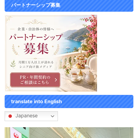
旅行の便秘対策！旅行前にスッキ
パートナーシップ募集
リさせる 例えば、２泊や３泊の
ような短期間の旅行であれば、
旅行前に腸内をスッキリさせてお
けば、 旅行中に出なくてもそ ...
translate into English
Japanese