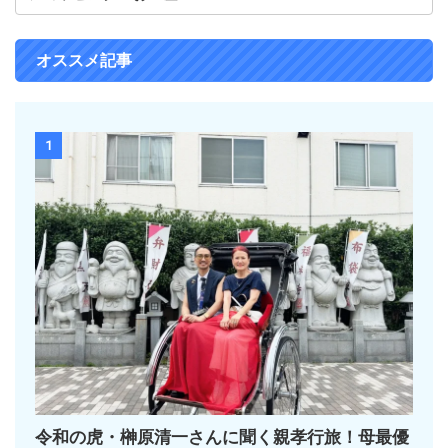
オススメ記事
1
令和の虎・榊󠄀原清一さんに聞く親孝行旅！母最優