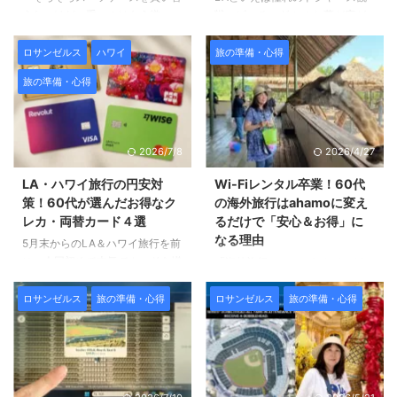
えたいけど、重いのはもう嫌」
戦、ビーチ、グルメ と夢が広が
「可愛くて、でもちゃんと使いや
る一方で、60代の女性旅行者と
すいものがいい」そんな声をよく
して治安面の不安は正直なとこ
ロサンゼルス
ハワイ
旅の準備・心得
お聞きします。 旅の相棒である
ろ。 「夜にお腹が空いてもホテ
旅の準備・心得
スーツケースは、見た目の好みだ
ルの外に出るのが怖いかも」
けでなく軽さや収納のしやすさ、
「ドジャーススタジアムで貴重品
ホテルの廊下や早朝の移動で気に
どうしよう」 そんなリアルな心
なる静音性まで、 意外とチェッ
配を解消しながら、安心して楽し
2026/7/8
2026/4/27
クすべきポイントが多いもの。
めるよう準備したアイテムをご紹
この記事では、60代・70代の女
介します。 ハワイとのセット旅
LA・ハワイ旅行の円安対
Wi-Fiレンタル卒業！60代
性、そしてお母様への旅行ギフト
行なので、ハワイでも使えるもの
策！60代が選んだお得なク
の海外旅行はahamoに変え
を探している 娘さん世代にもお
を意識して選びました。 同じよ
レカ・両替カード４選
るだけで「安心＆お得」に
すすめできる 軽くて可愛いスー
うにLA＆ハワイを計画中の方に
なる理由
5月末からのLA＆ハワイ旅行を前
ツケースを5つ厳選してご紹介し
も参考になれば嬉しいです。 ド
に、今回初めて本気でカードを揃
「海外旅行のスマホなんて、どこ
ます。 可愛い
軽い
収納
ジャース観戦グッズ【スタジアム
えました。 今は、ロサンゼルス
も一緒でしょ？」 ずっとそう思
しやすい
静か
長く使 ...
入場ルールに要注意！】 今回の
もハワイも円安物価高なので 抑
っていましたが、 前回のオース
旅の ...
ロサンゼルス
旅の準備・心得
ロサンゼルス
旅の準備・心得
えるところは抑えてることで無駄
トラリア旅行でその考えがガラリ
な出費を抑えることができます。
と変わりました。 事件が起きた
出費を抑えるのに一役買ってくれ
のは、配車アプリ「DiDi」で移動
るのがクレジットカードやデビッ
していた時のこと。 突然、スマ
トカード。 どう使うかによっ
ホの回線がプツンと切れてしまっ