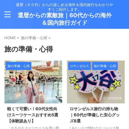
還暦（６０代）からの楽しめる海外＆国内旅行をわかりや
すくご紹介します。
還暦からの素敵旅｜60代からの海外
＆国内旅行ガイド
HOME
>
旅の準備・心得
>
旅の準備・心得
旅の準備・心得
ロサンゼルス
旅の準備・心得
2026/8/6
2026/6/8
軽くて可愛い！60代女性向
ロサンゼルス旅行の持ち物
けスーツケースおすすめ5選
｜60代が準備した安心グッ
【体験談あり】
ズ8選
「そろそろスーツケースを買い替
LAといえば憧れのドジャース観