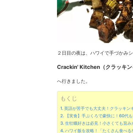
２日目の夜は、ハワイで手づかみシ
Crackin' Kitchen（クラッ
へ行きました。
もくじ
英語が苦手でも大丈夫！クラッキン
【実食】手ぶくろで豪快に！60代
生牡蠣好きは必見！小さくても旨み
ハワイ飯を攻略！「たくさん食べる