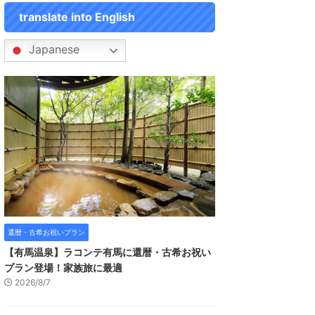
translate into English
Japanese
還暦・古希お祝いプラン
【有馬温泉】ラコンテ有馬に還暦・古希お祝い
プラン登場！家族旅に最適
2026/8/7