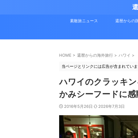
還
素敵旅ニュース
還暦からの
HOME
>
還暦からの海外旅行
>
ハワイ
>
当ページとリンクには広告が含まれていま
ハワイのクラッキン
かみシーフードに感
2016年5月26日
2026年7月3日