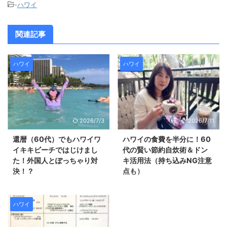
-
ハワイ
関連記事
ハワイ
ハワイ
2026/7/3
2026/7/11
還暦（60代）でもハワイワ
ハワイの食費を半分に！60
イキキビーチではじけまし
代の賢い節約自炊術＆ドン
た！外国人とぽっちゃり対
キ活用法（持ち込みNG注意
決！？
点も）
還暦（60代）でも、ワイキキビ
今回のハワイ旅行は、キッチン付
ーチで楽しく遊びます！ 浮き輪
きのコンドミニアム 「ヒルト
はABCマートが安い♪パラソルな
ン・グランドアイランダー」に宿
ハワイ
どはレンタルで やっぱり海がき
泊！ 「次回のハワイ旅行のため
れいでテンションが上がりますね
にも、今回は食費を賢く抑えよう