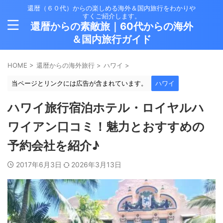
還暦（６０代）からの楽しめる海外＆国内旅行をわかりや
すくご紹介します。
還暦からの素敵旅｜60代からの海外
＆国内旅行ガイド
HOME
>
還暦からの海外旅行
>
ハワイ
>
当ページとリンクには広告が含まれています。
ハワイ
ハワイ旅行宿泊ホテル・ロイヤルハ
ワイアン口コミ！魅力とおすすめの
予約会社を紹介♪
2017年6月3日
2026年3月13日