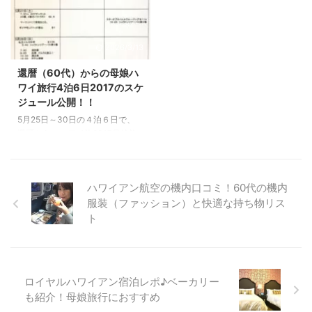
♪ 浮き輪でぷかぷか浮いている人
♪」 ということで、自炊中心の節
がたくさんいました。 ABCマー
約スタイルに挑戦してきました。
トで浮き輪は安く売っているの
「物価高のハワイでも、節約しな
2026/3/13
で、現地で買ってもいいかもしれ
がら思いっきり楽しみたい！」
ません！ パラソルやビーチベッ
そんな60代の皆さまへ。 私が実
還暦（60代）からの母娘ハ
ドもビーチのところでレンタルで
際に現地で食べたものや、 食費
ワイ旅行4泊6日2017のスケ
きます。 海は浅いところは浅い
を浮かせるためのリアルな自炊
ジュール公開！！
ですが、深いところは深いです。
術、 そして「これだけは外せな
5月25日～30日の４泊６日で、
透明度が高いので、深そうに見え
い！」というお楽しみグルメま
還暦からのハワイ旅2017母娘旅
ないところもありますが、 実は
で、本音でご紹介します。 ド
行に行ってきました～！ 昨日ハ
深かったりするので気を付けてく
ン・キホーテをフル活用！ハワイ
ワイから帰国しましたので、 ま
ださい。 ホテルでタオル ...
で食べる日本の味 今回のハワイ
たハワイ旅行の口コミブログを書
旅 ...
ハワイアン航空の機内口コミ！60代の機内
いていきたいと思います♪ よろし
服装（ファッション）と快適な持ち物リス
くお願いいたします。 今回は、
私たちのハワイ旅行2017年のス
ト
ケジュールを紹介したいと思いま
す。 60代ハワイ旅行は体に負担
がかかりづらい余裕のあるスケジ
ュールに♪ こちらが旅行前に作っ
ロイヤルハワイアン宿泊レポ♪ベーカリー
たスケジュールです♪ 夜成田を出
も紹介！母娘旅行におすすめ
発して、午前の早い時間にハワイ