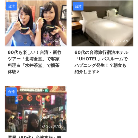
台湾
台湾
2026/7/3
2026/7/3
60代も楽しい！台湾・新竹
60代の台湾旅行宿泊ホテル
ツアー「北埔食堂」で客家
「UHOTEL」バスルームで
料理＆「水井茶堂」で擂茶
ハプニング発生！？朝食も
体験♪
紹介します♪
Finemakersの新竹・浪漫台三線
今回の、４泊５日台湾旅行のうち
ツアーの続きです。 こちら街並
３泊は、 台北にある
み。 通りが広めで、お店もたく
UHOTEL（ユーホテル）に宿泊し
台湾
さん並んでいます。 お昼ご飯
ました♪ UHOTELは４つ星ホテル
は、台湾の民族の一つ客家の料理
で、見た目の雰囲気はビジネスホ
を食べました。 客家料理とても
テルのような感じ。 部屋の中も
美味しくて、日本人好みの味でし
シンプルだったのですが、 落ち
た。 台湾・新竹ツアーの台北で
着いた雰囲気で、綺麗でした
2026/7/20
は味わえないグルメや体験をレポ
(*^▽^*) そんなUHOTELで大事件
台湾・新竹ツアーでは、台北ツア
が起きました！！ 60代台湾旅行
還暦（60代）台湾旅行～饒