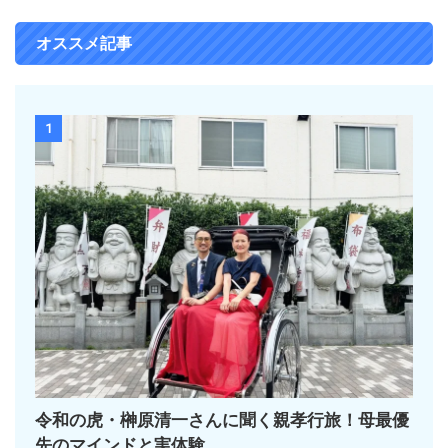
オススメ記事
1
令和の虎・榊󠄀原清一さんに聞く親孝行旅！母最優
先のマインドと実体験