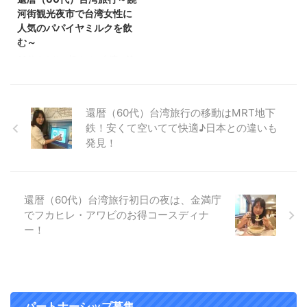
ーでは味わえないグルメや体験が
UHOTEL（Uホテル）に宿泊♪ベ
河街観光夜市で台湾女性に
できました！ 60代も満足できる
ッドが寝やすくて満足！
人気のパパイヤミルクを飲
こと間違いなしです。 昼食は
UHOTEL（Uホテル）に泊まって
む～
「北埔食堂」で客家料理♪日本人
一番いいなと思ったのが、ベッド
60代ままリン初めての台湾・饒
好みの味で美味しい！ 台湾・新
です！ とてもよく眠れました。
河街観光夜市♪ 九份に行った後
竹ツアーで客家料理を食べた「北
枕の高さもちょうどよかったです
は、台湾の夜市第2位の饒河街観
埔食堂」 ここはどの料 ...
ね(^^)/ ６ ...
光夜市へ行きました♪ 入口が派手
還暦（60代）台湾旅行の移動はMRT地下
派手です(*^▽^*) お祭りのような
鉄！安くて空いてて快適♪日本との違いも
賑わいでたくさんの人がいまし
発見！
た。 日本ではあまり見かけない
光景ですね。 日本でも毎日お祭
りのような場所があれば楽しいの
にと思いました(^^)/ 現地の人も
たくさんいましたよー！ 早速散
還暦（60代）台湾旅行初日の夜は、金満庁
策♪ 台湾・饒河街観光夜市は食べ
でフカヒレ・アワビのお得コースディナ
物だけじゃない！革製品を発見！
ー！
屋台は食べ物やこういった革製
品、洋服、かっさプレートなど
色々なジャンルのものが出展され
ていました。 食 ...
パートナーシップ募集