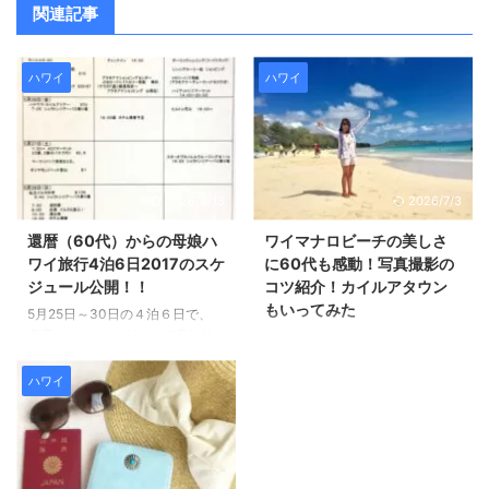
関連記事
ハワイ
ハワイ
2026/3/13
2026/7/3
還暦（60代）からの母娘ハ
ワイマナロビーチの美しさ
ワイ旅行4泊6日2017のスケ
に60代も感動！写真撮影の
ジュール公開！！
コツ紹介！カイルアタウン
もいってみた
5月25日～30日の４泊６日で、
還暦からのハワイ旅2017母娘旅
先日紹介した 60代ハワイわがま
行に行ってきました～！ 昨日ハ
まツアー①パワースポットのマ
ワイから帰国しましたので、 ま
カプウ岬とヒーリングプールへ
ハワイ
たハワイ旅行の口コミブログを書
の続きです(^^)/ ワイマナロビー
いていきたいと思います♪ よろし
チで家族写真を撮りました。 ※ワ
くお願いいたします。 今回は、
イマナロビーチは混雑や駐車場不
私たちのハワイ旅行2017年のス
足が懸念されるエリアです。 訪
ケジュールを紹介したいと思いま