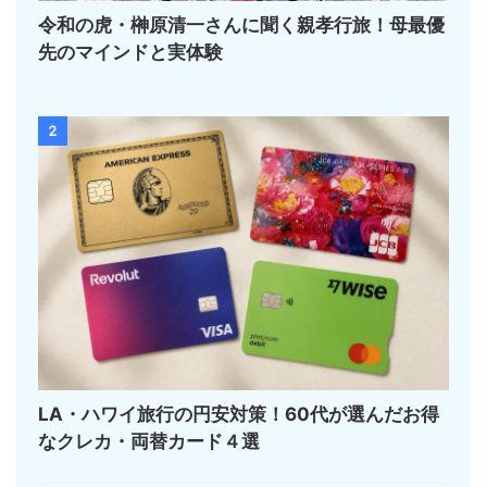
令和の虎・榊󠄀原清一さんに聞く親孝行旅！母最優
先のマインドと実体験
2
LA・ハワイ旅行の円安対策！60代が選んだお得
なクレカ・両替カード４選