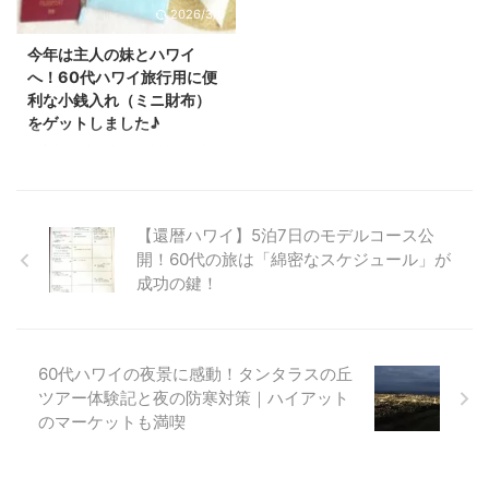
問の際はマナーを守り、地域住民
2026/3/6
す。 60代ハワイ旅行は体に負担
への配慮をお忘れなく。 エメラ
がかかりづらい余裕のあるスケジ
ルドグリーンの海に感動！60代
今年は主人の妹とハワイ
ュールに♪ こちらが旅行前に作っ
もテンション上がる！ ２年前か
へ！60代ハワイ旅行用に便
たスケジュールです♪ 夜成田を出
ら行きたいと思っていたワイマナ
利な小銭入れ（ミニ財布）
発して、午前の早い時間にハワイ
ロビーチに行きました。 ここ
をゲットしました♪
に着く便にしました。 ツアーの
は、全米No.1ビーチにも選ばれた
お久しぶりです！ままリンです
後は、フリーの時間を作って体に
こともあるすごくきれいなビー
(^^)/ 実は、今年もハワイ旅行に
負担がかからな ...
チ。 ハワイで結婚式をしたカッ
行くことになりました！ 今年
プルが写真を撮りにワイ ...
は、主人の妹との６０代おばさん
【還暦ハワイ】5泊7日のモデルコース公
二人旅です。 今年のハワイ旅行
開！60代の旅は「綿密なスケジュール」が
に向けて、また準備を始めていま
成功の鍵！
す♪ 先日、楽天市場のショップ
「スタイルオンバッグ」さんの小
銭入れを手に入れましたので 紹
介します。 スタイルオンバッグ
の小銭入れはハワイ旅行にぴった
60代ハワイの夜景に感動！タンタラスの丘
りな爽やかな水色を選びました♪
ツアー体験記と夜の防寒対策｜ハイアット
私はいつも長財布を使っていて、
のマーケットも満喫
ハワイ旅行にも長財布を持って行
っていたのですが、 やっぱり長
財布の方が重いですし、 海外旅