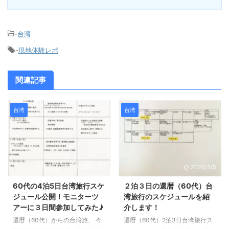
-
台湾
-
現地体験レポ
関連記事
台湾
台湾
2026/3/7
2026/2/5
60代の4泊5日台湾旅行スケ
２泊３日の還暦（60代）台
ジュール公開！モニターツ
湾旅行のスケジュールを紹
アーに３日間参加してみた♪
介します！
還暦（60代）からの台湾旅、 今
還暦（60代）2泊3日台湾旅行ス