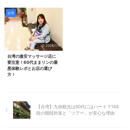
回は2018年11月15日〜19日の4
ケジュールと作り方♪ 娘と一緒に
泊5日で東台湾を駆け抜けてきま
作った ２泊３日の還暦（60代）
した。 「台北は何度も行ったけ
台湾旅行のスケジュールと その
台湾
れど、その先にある花蓮や新竹っ
作り方を紹介します。 基本的に
てどうなの？」 「60代でツアー
自分が行きたいところに行きたい
に参加して、体力的に無理はな
タイプなので、 すべて案内して
い？」 そんな不安を抱える同世
くれるようなツアーは組みませ
代の方へ向けて、 今回は日本人
ん。 まず、最初に作ったスケジ
2026/7/3
向けツアーで評判の
ュールがこちら↑↑です。 まっぷ
Finemakers（ファインメーカー
る台湾をみて、 とりあえず、九
台湾の激安マッサージ店に
ズ）さんの モニターツアーに3日
分と有名な龍山寺、 有名な小籠
要注意！60代ままリンの最
間密着。 個人旅行ではなかなか
包やマンゴーかき氷がある永康
悪体験レポとお店の選び
辿り着けない絶景や、特急列車で
街、 そして、贅沢なエステには
方！
の移動など、 盛りだくさんのス
いきたいね という話になり、そ
台湾３日目の夜に、疲れがたまっ
ケジュールを実体験してきまし
れをメインにスケジュールを作り
ていたので、 宿泊したUHOTEL
た！ 正直 ...
ました。 還暦（60代）2 ...
の隣にあるマッサージ店に行って
きました。 ここは、１時間のマ
ッサージが日本円で約４０００円
【台湾】九份観光は60代にはハード？148
という激安店！ 見た目もキレイ
段の階段対策と「ツアー」が安心な理由
だったので、大丈夫かな？と思っ
たら、 最悪なお店でしたー！ 台
湾激安マッサージ店に要注意！