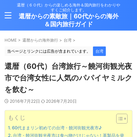
還暦（６０代）からの楽しめる海外＆国内旅行をわかりや
すくご紹介します。
還暦からの素敵旅｜60代からの海外
＆国内旅行ガイド
HOME
>
還暦からの海外旅行
>
台湾
>
当ページとリンクには広告が含まれています。
台湾
還暦（60代）台湾旅行～饒河街観光夜
市で台湾女性に人気のパパイヤミルク
を飲む～
2016年7月22日
2026年7月20日
もくじ
60代ままリン初めての台湾・饒河街観光夜市♪
台湾・饒河街観光夜市は食べ物だけじゃない！革製品を発