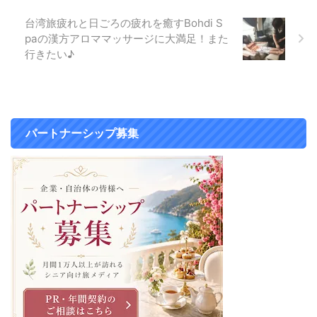
60代の最悪体験レポ。入り口は
台湾旅疲れと日ごろの疲れを癒すBohdi S
キレイ。 お店は２階建てになっ
paの漢方アロママッサージに大満足！また
ていました。 １階は足つぼマッ
サージの椅子と受付がありまし
行きたい♪
た。 １階はとてもきれいでし
た。 ああこれだけ綺麗なら安心
できるなと最初思いました。 受
付を済ませたら、２階に案内され
...
パートナーシップ募集