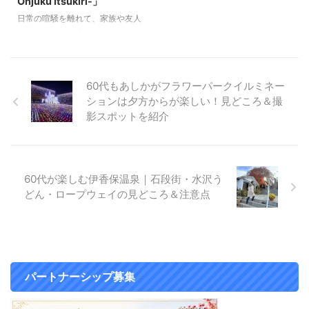
Onjuku Itsukiri-」
少していることが主な要因です。
ングを参考に 旅のプランを立て
日常の喧騒を離れて、家族や友人
...
てみてくださいね！ 「トラベラ
たちとゆったり過ごしたい・・・
ーズチョイス ベスト・オブ・
そんな贅沢を叶えてくれるのが一
ザ・ベスト観光地」とは？ トリ
棟貸しのプライベートヴィラで
ップ ...
す。 人目を気にせずくつろげる
60代もあしかがフラワーパークイルミネー
空間は、癒しや特別感を求める大
ションは夕方からが楽しい！見どころ＆撮
人の女性の感性にも応えてくれま
す。 今回は、2026年7月に千葉
影スポットを紹介
県御宿町に誕生する全10室のラ
グジュアリーリゾート 「御宿 五
氣里 -Onjuku Itsukiri-」をご紹介
します。 “里海リトリート”「御宿
60代が楽しむ伊香保温泉｜石段街・水沢う
五氣里 -Onjuku Itsukiri-」 太平
どん・ロープウェイの見どころ＆注意点
洋を望む白砂の御宿海岸に誕生す
る「御宿 五氣里」は、温泉・サ
ウナ・食 ...
パートナーシップ募集