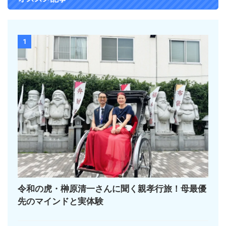
1
令和の虎・榊󠄀原清一さんに聞く親孝行旅！母最優
先のマインドと実体験