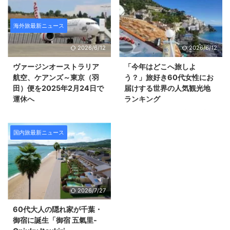
海外旅最新ニュース
2026/6/12
2026/6/12
ヴァージンオーストラリア
「今年はどこへ旅しよ
航空、ケアンズ～東京（羽
う？」旅好き60代女性にお
田）便を2025年2月24日で
届けする世界の人気観光地
運休へ
ランキング
（Virgin Australia to end its daily
1月もあっという間に半ばを過ぎ
Cairns-Tokyo service due to
ました。 「2026年はどこへ旅し
reduced inbound visitors from
よう」と 思いをめぐらせている
国内旅最新ニュース
Japan post COVID より） ヴァー
方もいらっしゃるのではないでし
ジン・オーストラリア航空は、
ょうか。 今回は、観光地を実際
ケアンズと東京（羽田）を結ぶ毎
に訪れた世界の旅行者が投稿した
日運航の直行便を 2025年2月24
クチコミや評価をもとに選ばれた
日をもって運休することを発表し
トリップアドバイザー 「2026 ト
2026/7/27
ました。 この決定は、新型コロ
ラベラーズチョイス ベスト・オ
ナウイルス後の 日本からの訪問
ブ・ザ・ベスト観光地」 のラン
60代大人の隠れ家が千葉・
者数の回復が予想を下回っている
キングをご紹介します。 世界中
御宿に誕生「御宿 五氣里-
ことや、 円安の影響で需要が減
の旅行者の声をもとにしたランキ