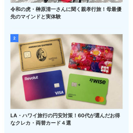
令和の虎・榊󠄀原清一さんに聞く親孝行旅！母最優
先のマインドと実体験
2
LA・ハワイ旅行の円安対策！60代が選んだお得
なクレカ・両替カード４選