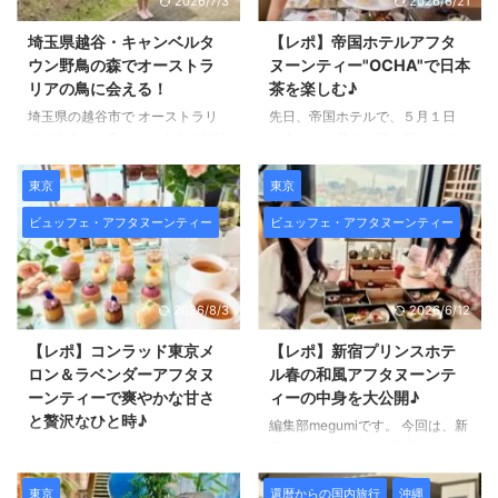
2026/7/3
2026/6/21
限、土日は３時間楽しめるので
します。 コンラッド東京「オー
ゆっくりした時間を過ごせるのも
タム・アフタヌーンティー with
埼玉県越谷・キャンベルタ
【レポ】帝国ホテルアフタ
魅力☆ 詳しくご紹介します(*´ω
TruffleBAKERY」 コンラッド東
ウン野鳥の森でオーストラ
ヌーンティー"OCHA"で日本
｀*) ホテルニューグランドは昭和
京でハロウィンシーズンに期間限
リアの鳥に会える！
茶を楽しむ♪
初期から続くヨーロッパスタイル
定で楽しめる 「オータム・アフ
埼玉県の越谷市で オーストラリ
先日、帝国ホテルで、５月１日
の正統派ホテル ホテルニューグ
タヌーンティー with
アで出会った鳥たちに会える施設
（水）～６月３０日（日）まで
ランドは、昭和初期に誕生した
TruffleBAKERY」は タロットカ
があると知って 早速行ってきま
期間限定で楽しめる アフタヌー
ヨーロッパスタ ...
ードの世界 ...
した！ キャンベルタウン野鳥の
ンティー”OCHA”（オチャ）を楽
東京
東京
森です。 キャンベルタウン野鳥
しんできました。 年齢問わず、
ビュッフェ・アフタヌーンティー
ビュッフェ・アフタヌーンティー
の森は、 1995年9月に埼玉県越谷
国籍問わず日本茶の魅力を楽しめ
市と オーストラリアのキャンベ
る アフタヌーンティーです(^^)/
ルタウン市が 姉妹都市提携１０
早速ご紹介します。 帝国ホテル
周年を記念して、 キャンベルタ
で日本茶を楽しめるアフタヌーン
2026/8/3
2026/6/12
ウン市から贈られた鳥類などを通
ティー 早速帝国ホテルで期間限
して、 オーストラリアの自然を
定でいただけるアフタヌーンティ
【レポ】コンラッド東京メ
【レポ】新宿プリンスホテ
理解することを願って 建設され
ーをご紹介します(^^)/ 京都の老
ロン＆ラベンダーアフタヌ
ル春の和風アフタヌーンテ
たそうです。 （パンフレットよ
舗茶舗「一保堂茶舗」のお茶をド
ーンティーで爽やかな甘さ
ィーの中身を大公開♪
り） オーストラリアの鳥に会え
リンクとして提供するほか、 メ
と贅沢なひと時♪
編集部megumiです。 今回は、新
る！キャンベルタウン野鳥の森
ニューにも取り入れられていて
宿プリンスホテルの和風アフタヌ
コンラッド東京で２０２４年５月
キャンベルタウン野鳥の森では、
抹茶、ほうじ茶、玄米茶などを
ーンティー～春爛漫～ に行って
７日からスタートする メロン＆
エミュー、ブロンズトキ ...
様々なスタイルで ...
きました(^^)/ 新宿プリンスホテ
ラベンダーアフタヌーンティーを
東京
還暦からの国内旅行
沖縄