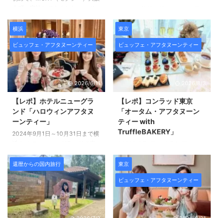
本町へ宿泊してきました。 マリ
せっかく旅行に行くなら、お得に
オットボンヴォイプレミアムカー
行きたいですよね。 ６０代以上
ドを持っているので マリオット
になると、シニア割引が使えて
横浜
東京
系列のホテルに宿泊することが多
お得に旅行に行けるようになりま
ビュッフェ・アフタヌーンティー
ビュッフェ・アフタヌーンティー
いのですが、 今回初めてのモク
す。 条件はそれぞれあります
シー！ モクシーホテルはマリオ
が、 知っているのといないので
ット系列の中でも 新しくカジュ
は大きな差！ しかも、旅行の回
アルなホテル。 ６０代が宿泊し
数が増えれば増えるほどその差は
2026/6/11
2026/8/3
て実際にどうだったかなど詳しく
大きくなります。 今回は 航空会
ご紹介します。 モクシーホテル
社が設けているシニア割引につい
【レポ】ホテルニューグラ
【レポ】コンラッド東京
大阪本町とはどんなホテル？ モ
て まとめてみました。 ６０代以
ンド「ハロウィンアフタヌ
「オータム・アフタヌーン
クシーホテル大阪本町は、大阪市
上の方の参考になれば嬉しいで
ーンティー」
ティー with
の中心部、 本町エリアに位置す
す。 航空会社のシニア割引と
TruffleBAKERY」
2024年9月1日～10月31日まで横
るマリオット系列のホテルです。
は？ 航空会社のシニア割引は、
浜の ホテルニューグランドで楽
2024年9月1日～10月31日まで
このエリアはビジネス街としても
主に満60歳以上または65歳以上
しめる 「ハロウィンアフタヌー
コンラッド東京で楽しめる 「オ
知られていています。 すぐ ...
の方を対象にした お得な運賃プ
ンティー」 の試食に行ってきま
ータム・アフタヌーンティー
還暦からの国内旅行
東京
ランです。 ANAの「スマー ...
した！ 「ハロウィンの夜に魔女
with TruffleBAKERY」 の試食会
ビュッフェ・アフタヌーンティー
がおばけたちを招き、収穫の秋を
に行ってきました！ 年齢性別問
楽しむパーティー」 というコン
わず一流のスイーツと極上のパン
セプトの 期間限定のアフタヌー
を楽しめる 期間限定のアフタヌ
ンティーです。 平日は時間無制
ーンティーです。 詳しくご紹介