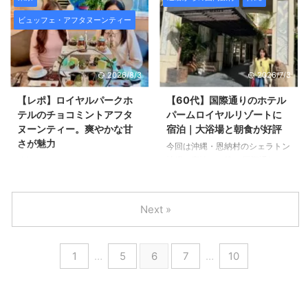
ルの和風アフタヌーンティーは、
一足早く 試食させていただいた
ビュッフェ・アフタヌーンティー
普通のアフタヌーンティーと違っ
のでご紹介します。 ６０代の方
て、お食事部分が多いので、 年
もメロンが好きな方は多いのでは
齢問わず人気があります。 ６０
ないでしょうか？ コンラッド東
代の方でもランチ気分で楽しめる
京・メロン＆ラベンダーアフタヌ
2026/8/3
2026/7/3
アフタヌーンティーなので ご紹
ーンティーは２種類 こちらがコ
介いたします。 新宿プリンスホ
ンラッド東京のメロン＆ラベンダ
【レポ】ロイヤルパークホ
【60代】国際通りのホテル
テルの和風アフタヌーンティー♪
ーアフタヌーンティーです。 コ
テルのチョコミントアフタ
パームロイヤルリゾートに
盛りだくさんのお食事 新宿プリ
ンラッドのアフタヌーンティーは
ヌーンティー。爽やかな甘
宿泊｜大浴場と朝食が好評
ンスホテルの２５階FUGAでいた
２種類ありまして、 スタンダー
さが魅力
今回は沖縄・恩納村のシェラトン
だける 和風アフタヌーンティ
ドアフタヌーンティー（平皿）1
沖縄に宿泊した後、 国際通りに
編集部スタッフのmegumiです。
ー。 今回は、～春爛漫～がテー
名8,700円と デラックスアフタヌ
あるホテルパームロイヤルリゾー
６０代でも甘党の方は多いのでは
マということで春 ...
ーンティー（スタンド）1名
ト国際通り（旧ホテルパームロイ
ないでしょうか？ 最近では、ご
13,000円があります。 ...
ヤル那覇）に宿泊しました。 60
夫婦でアフタヌーンティーを楽し
Next »
代の目線で実際に泊まってみて感
まれている方も いらっしゃいま
じた良かった点や、大浴場・朝食
す。 今回は、ロイヤルパークホ
ビュッフェの様子まで詳しくご紹
テルで 2024年4月1日（月）～4
1
…
5
6
7
…
10
介します。 国際通りのど真ん
月30日（火）限定で楽しめる チ
中！ロケーションが魅力のホテル
ョコミントアフタヌーンティーに
ホテルパームロイヤルリゾート国
行ってきましたので、 ご紹介し
際通りは、国際通りの中央にあっ
ます(^^)/ ロイヤルパークホテル