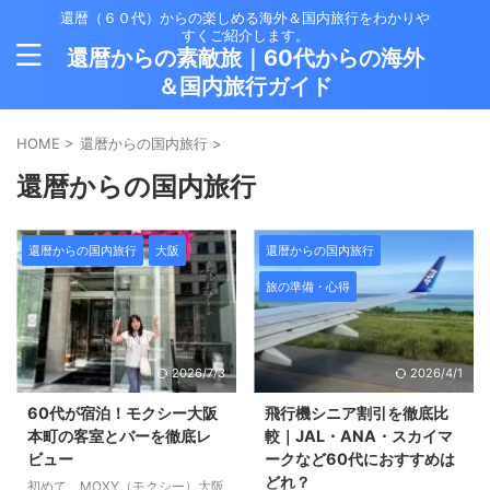
還暦（６０代）からの楽しめる海外＆国内旅行をわかりや
すくご紹介します。
還暦からの素敵旅｜60代からの海外
＆国内旅行ガイド
HOME
>
還暦からの国内旅行
>
還暦からの国内旅行
還暦からの国内旅行
大阪
還暦からの国内旅行
旅の準備・心得
2026/7/3
2026/4/1
60代が宿泊！モクシー大阪
飛行機シニア割引を徹底比
本町の客室とバーを徹底レ
較｜JAL・ANA・スカイマ
ビュー
ークなど60代におすすめは
どれ？
初めて、MOXY（モクシー）大阪