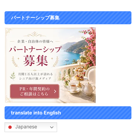
て、お買い物や食事がとってもし
のチョコミントアフタヌーンティ
やすい好立地！ ハワイのロイヤ
ーは上品な清涼感 ロイヤルパー
ルハワイアンのような佇まいで、
クホテルのチョコミントアフタヌ
パートナーシップ募集
「沖縄のロイヤルハワイアン」と
ーンティーは 上品な清涼感が魅
言ってもいいくらいだと感じま ...
力です。 チョコミントというと
歯磨き粉の ...
translate into English
Japanese