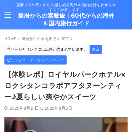
還暦（６０代）からの楽しめる海外＆国内旅行をわかりや
すくご紹介します。
還暦からの素敵旅｜60代からの海外
＆国内旅行ガイド
HOME
>
還暦からの国内旅行
>
東京
>
当ページとリンクには広告が含まれています。
東京
ビュッフェ・アフタヌーンティー
【体験レポ】ロイヤルパークホテル×
ロクシタンコラボアフタヌーンティ
ー♪夏らしい爽やかスイーツ
2025年8月21日
2026年8月3日