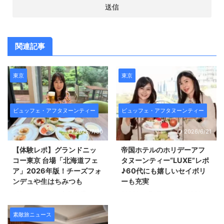
関連記事
東京
東京
ビュッフェ・アフタヌーンティー
ビュッフェ・アフタヌーンティー
2026/7/30
2026/6/21
【体験レポ】グランドニッ
帝国ホテルのホリデーアフ
コー東京 台場「北海道フェ
タヌーンティー“LUXE”レポ
ア」2026年版！チーズフォ
♪60代にも嬉しいセイボリ
ンデュや生はちみつも
ーも充実
グランドニッコー東京 台場で
2025年11月1日（土）～2026年1
は、 2026年7月3日（金）～9月
月15日（木）まで、 帝国ホテル
27日（日）の金・土・日・祝日
東京「インペリアルラウンジ ア
素敵旅ニュース
限定で 「北海道フェア」が開催
クア」で提供されている Holiday