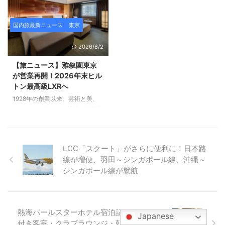
中です。 北海道産牛のロースト
Afternoon Tea “LUXE”に行って
ビーフや釧路名物「勝手丼」、
きました。。 “LUXE＝贅沢・豪
国内旅最新ニュース
東京
札幌スープカレー、札幌味噌・旭
華” を意味する名の通り、 ホリデ
川醤油の食べ比べラーメンなど、
ーシーズンのワクワクを凝縮した
2026/8/2
北の大地の味覚をふんだんに楽し
ような 華やかで特別感あふれる
める内容にパワーアップ。 60代
アフタヌーンティー です。 実際
【旅ニュース】雅叙園東京
70代以上のシニアでも北海道の
に訪れてみると、まず心を奪われ
が営業再開！2026年末ヒル
色々な料理を少しずつ食べられて
たのはその ビジュアルの可愛
トン最高級LXRへ
満足度の高いオススメのディナー
さ。 そして帝国ホテルらしく、
1928年の創業以来、芸術と美、
ビュッフェです。 2026年版の見
甘いスイーツだけでなく 食事と
そしておもてなしの精神を約100
どころや変化のポイントを詳しく
して満足できるセイボリーのボリ
年間にわたって受け継ぐ 「ホテ
レポートします。 ...
ューム が ...
ル雅叙園東京」。 空間を彩るの
は、趣あふれるさまざまな美術工
LCC「スクート」がさらに便利に！日本路
芸品。 館内の木造建築「百段階
線が増便、羽田～シンガポール線、沖縄～
段」は、東京都指定有形文化財で
あることでも知られています。
シンガポール線が就航
その「ホテル雅叙園東京」が一時
休館を経て、この夏、「雅叙園東
京」として 新たなスタートを切
りました。 2026年末にはヒルト
熱海パールスターホテル宿泊記｜露天風呂
Japanese
ンのラグジュアリーブランドへリ
付き客室・クラブラウンジ・朝食ビュッフ