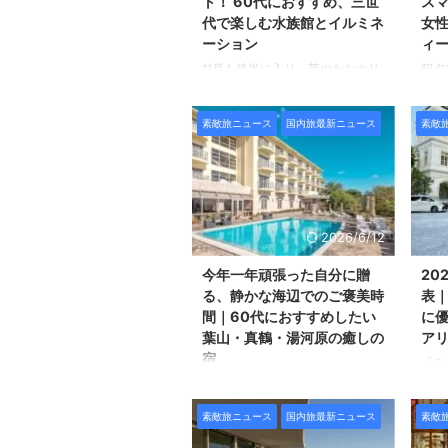
ト！ 60代におすすめ、三世
スマ
代で楽しむ水族館とイルミネ
女
ーション
ィー
11月も後半に入り、華やかなホリ
朝夕
デーシーズンの訪れももうすぐ。
り、
特別な季節に、かわいいお孫さん
た。
素敵旅ニュース
国内旅最新ニュース
素敵
とのお出かけを 計画されている
ーシ
方も多いのではないでしょうか。
ーシ
小さなお子さま連れでも楽しめる
ター
魅力的なスポットが続々と登場し
な季
ていますが やはりファミリーで
友人
のお出かけで外すことができない
への
2026/6/12
のは 子どもも大人も満喫できる
たア
テーマパーク。 今回は数あるテ
しん
今年一年頑張った自分に贈
20
ーマパークの中から、 関東屈指
「還
る、静かな海辺でのご褒美時
表｜
の水族館「鴨川シーワールド」と
選し
間｜60代におすすめしたい
に優
冬のイルミネメーションが人気の
な東
葉山・真鶴・湯河原の癒しの
アリ
「東京ドイツ村」 この二つを存
テル
宿
「ミ
分に楽しむことができる 欲張り
紹介
のホ
今年も残すところ2か月となりま
なコラボ ...
ルト
する
した。 慌ただしい年末がやって
素敵旅ニュース
国内旅最新ニュース
素敵
は、
くる前に、 ほんの少し都会の喧
れた
騒から離れて、自分だけの静謐を