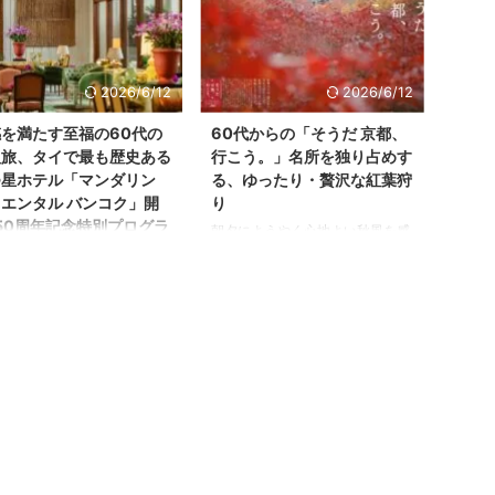
まリンが独自の視点で厳選し
ー」に選出された 日本国内の128
“60代に優しい”高級ホテル・旅
軒の宿泊施設の中から、 旅の達
軒をご紹介しました。 今回
人・編集長ままリンが独自の視点
編集長ままリンが視野を海
で厳選した5軒をご紹介します！
2026/6/12
2026/6/12
アジアにまで広げて、 「ミ
ホテルを格付けする「ミシュラン
ランキー」を獲得した“60代
キー」とは？ 「ミシュランキ
を満たす至福の60代の
60代からの「そうだ 京都、
しい”高級ホテルを 3軒、セレ
ー」とは、「ミシュランガイド」
人旅、タイで最も歴史ある
行こう。」名所を独り占めす
しました！ 「ミシュランガ
が 2024年4月に世界15カ国でスタ
つ星ホテル「マンダリン
る、ゆったり・贅沢な紅葉狩
 アジア 2025」とは？ 『ミシ
ートしたホテルの格付けです。
エンタル バンコク」開
り
ンガイド』が2024年4月に世
「その土地ならではの体験」「建
50周年記念特別プログラ
朝夕にようやく心地よい秋風を感
5カ国でスタートした ホテル
築・内装デザイン」 「サービス
じる季節を迎えました。 本格的
の質・快適性」 ...
な紅葉シーズンの到来を前にする
著しいタイの首都バンコク。
と心惹かれるのが、古都・京都で
と現代が交差し、歴史的な建
す。 全国的にも有名な紅葉の名
とモダンな高層ビルが入り混
所はもちろん、 歴史ある伝統行
この街は、 多彩な魅力で世
事、そして旬の味覚まで、 何度
から旅行者を惹きつけてやみ
訪れても尽きることのない魅力に
ん。 アクティブに過ごすの
満ちた街。 今回は、JR東海の
しい街ですが、 60代の大人
「そうだ 京都、行こう。」 2025
、ラグジュアリーなホテルス
年秋のキャンペーンをご紹介しま
も楽しみたいもの。 そこで
す。 ゆとりのある60代だからこ
は、数あるラグジュアリーホ