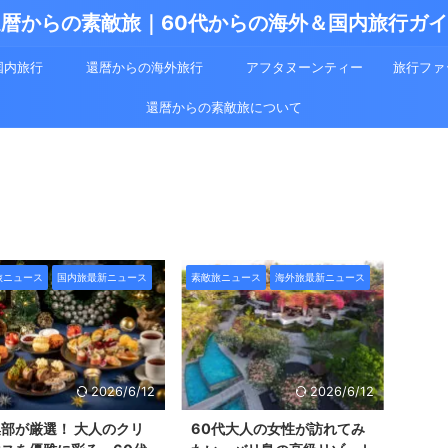
暦からの素敵旅｜60代からの海外＆国内旅行ガ
国内旅行
還暦からの海外旅行
アフタヌーンティー
旅行ファ
還暦からの素敵旅について
旅ニュース
国内旅最新ニュース
素敵旅ニュース
海外旅最新ニュース
2026/6/12
2026/6/12
部が厳選！ 大人のクリ
60代大人の女性が訪れてみ