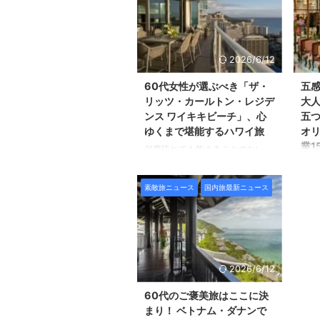
長ま
楽しむ、 ひとり旅に出かけてみ
た 
るのはいかがでしょう。 豊かな
館5
自然の中でリフレッシュする贅沢
は、
な時間は、 今年一年、頑張って
2026/6/12
外・
きた自分へのご褒美にふさわしい
シュ
ものとなるに違いありません。
60代女性が選ぶべき「ザ・
五感
に優
今回は、都心から電車で約1〜2時
リッツ・カールトン・レジデ
大
クト
間でアクセスできる 海と自然に
ンス ワイキキビーチ」、心
五
イド
包まれた海辺のリゾート 葉山・
ゆくまで堪能するハワイ旅
オリ
ュラ
真鶴・湯河原から「自然」「温
業1
何度訪れても飽きることのない、
界1
泉」「美食」をテーマに 大人の
ム
不思議な魅力にあふれる楽園・ハ
の ...
ひとり旅にぴったりな宿のプラン
ワイ。 観光やショッピング、グ
発展
をご紹介します。 ...
素敵旅ニュース
国内旅最新ニュース
ルメも魅力的ですが、 大人のリ
伝統
ゾート旅の醍醐味は、日常の喧騒
造物
を離れて過ご 特別なひとときに
じる
あるのかもしれません。 極上の
界中
ホスピタリティと非日常を求める
ませ
なら、 憧れの「ザ・リッツ・カ
も楽
2026/6/12
ールトン・レジデンス ワイキキ
なら
ビーチ」での ステイはいかがで
テイ
60代のご褒美旅はここに決
しょうか。 上質を知る60代の大
今回
まり！ ベトナム・ダナンで