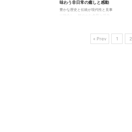
人の女性にこそお勧めしたい、
テル
味わう非日常の癒しと感動
世界中のセレブを魅了し続けるラ
える
豊かな歴史と伝統が現代性と見事
グジュアリーリゾートです。
バン
に融合し、 鮮やかな色彩と活力
「ハワイで1位」リッツ・カール
ムを
にあふれる国、ベトナム。 日本
...
のホ
でも人気が高まっているビーチリ
テル
ゾートの中から、 世界遺産の街
ンコク
« Prev
1
2
ホイアンやフエにも近いダナンの
五つ星高級ホテル 「インターコ
ンチネンタル・ダナン・サン・ペ
ニンシュラ・リゾート」を紹介し
ます。 旅慣れた大人の女性にこ
そお勧めしたい、ラグジュアリー
なリゾートホテルです。 熱帯雨
林に囲まれた自然豊かなインター
コンチネンタル・ダナンで過ごす
極上の時間 ベトナム中部の大都
市でありながら、 リゾート地と
しても注目を集めているダナン。
...