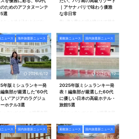
スを優雅に彩る、60代
たい、バリ島の高級リゾート
性のためのアフタヌーンテ
｜アヤナ バリで味わう優雅
5選
な非日常
はぐっと冷え込むようにな
青い海と豊かな緑が織りなす雄大
コート姿の人も増えてきまし
な自然、 いにしえの時から息づ
 街では煌びやかなイルミネ
く神秘的な文化、 そして、訪れ
旅ニュース
海外旅最新ニュース
素敵旅ニュース
国内旅最新ニュース
ョンの準備も始まり ホリデ
た人を穏やかに包み込んでくれる
ーズンのカウントダウンがス
ホスピタリティ。 多くの旅人を
トしています。 そんな特別
魅了してやまないインドネシア・
節だからこそ、気のおけない
バリ島は、 60代の大人の女性に
や大切な人と あるいは自分
とっても訪れてみたいデスティネ
ご褒美として 趣向を凝らし
ーションの一つです。 バリ島に
2026/6/12
2026/6/12
フタヌーンティーを贅沢に楽
数多くあるラグジュアリーホテル
でみたいもの。 今回は、
の中から、 インド洋を一望する
25年版ミシュランキー発
2025年版ミシュランキー発
暦からの素敵旅」編集部が厳
断崖絶壁の海岸線に建つ五つ星リ
編集部が厳選した“60代
表！編集部が厳選した60代
た ６０代の方にもおすすめ
ゾート 「アヤナ バリ」をご紹介
しい”アジアのラグジュ
に優しい日本の高級ホテル・
京・横浜のラグジュアリーホ
します。 ジンバラン湾を望む海
ーホテル3選
旅館5選
の アフタヌーンティーをご
岸線に建つ高級リゾート「アヤナ
シュランガイド」が世界各国
『ミシュランガイド』が世界各国
します。 ザ・リッツ・カー
バリ」 ングラ・ライ国際空港か
テルを 独自の基準で格付け
のホテルを 独自の基準で格付け
ン東京｜フェステ ...
らほど近いバリ島南部のジ ...
「ミシュランキー」。 前回
する「ミシュランキー」の 2025
旅ニュース
国内旅最新ニュース
素敵旅ニュース
国内旅最新ニュース
「ミシュランキー」に選出さ
年セレクションが発表されまし
日本国内の128軒から、 編集
た。 栄誉ある「ミシュランキ