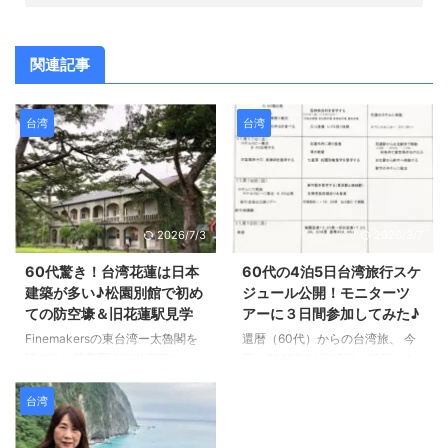
関連記事
台湾
台湾
2026/7/3
2026/3/7
60代驚き！台湾花蓮は日本
60代の4泊5日台湾旅行スケ
建築が多い♪松園別館で初め
ジュール公開！モニターツ
ての防空壕＆旧花蓮駅見学
アーに３日間参加してみた♪
Finemakersの東台湾ー太魯閣を
還暦（60代）からの台湾旅、 今
巡る旅と花蓮歴史街道満喫モニタ
回は2018年11月15日〜19日の4
ーツアー 花蓮の自然を満喫した
泊5日で東台湾を駆け抜けてきま
後は、荘園別館という、 日本統
した。 「台北は何度も行ったけ
台湾
治時代に日本人が建てた建物を見
れど、その先にある花蓮や新竹っ
学しに行きました。 60代の台湾
てどうなの？」 「60代でツアー