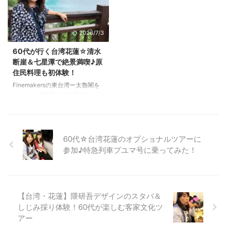
花蓮☆日本を感じる「松園別館」
に参加して、体力的に無理はな
で初めて防空壕に！ 松園別館の
い？」 そんな不安を抱える同世
歴史を感じさせる外観。 日本統
代の方へ向けて、 今回は日本人
2026/7/3
治時代に建物がこんなにきれいに
向けツアーで評判の
ちゃんと保存されていることに
Finemakers（ファインメーカー
60代が行く台湾花蓮☆清水
驚きました～！ 防空壕があると
ズ）さんの モニターツアーに3日
断崖＆七星潭で絶景満喫♪原
いうことで、ままリンも早速入っ
間密着。 個人旅行ではなかなか
住民料理も初体験！
てみました。 階段が狭かったで
辿り着けない絶景や、特急列車で
Finemakersの東台湾ー太魯閣を
す！ 戦争の時、高齢者は入りづ
の移動など、 盛りだくさんのス
巡る旅と花蓮歴史街道満喫モニタ
らかっただろうなぁ。 防空壕の
ケジュールを実体験してきまし
ーツアーの続きです。 太魯閣燕
中もとても狭かったで ...
た！ 正直 ...
子口と長春祠に行った後は、清水
断崖へ向かいました。 60代が行
く台湾花蓮♪清水断崖は曇りの日
60代☆台湾花蓮のオプショナルツアーに
でも絶景！ 清水断崖は、花蓮で
参加♪特急列車プユマ号に乗ってみた！
も人気の観光スポットで、台湾十
景の１つです。 緑の生い茂る山
ときれいな海が眺められてとーっ
ても気持ちがよかったです。 じ
【台湾・花蓮】隈研吾デザインのスタバ＆
ゃーん！ この日は空が曇ってい
しじみ採り体験！60代が楽しむ客家文化ツ
たのですが、それでもこんなにき
れいでした。 天気がいいと、海
アー