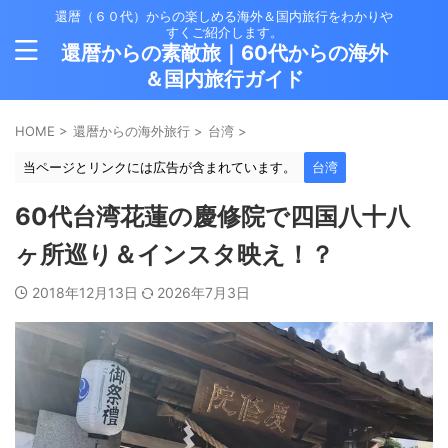
還暦（６０代）からの楽しめる海外＆国内旅行をわかりや
すくご紹介します。
還暦からの素敵旅｜60代からの海外
＆国内旅行ガイド
HOME
>
還暦からの海外旅行
>
台湾
>
当ページとリンクには広告が含まれています。
台湾
60代台湾花蓮の慶修院で四国八十八
ヶ所巡り＆インスタ映え！？
2018年12月13日
2026年7月3日