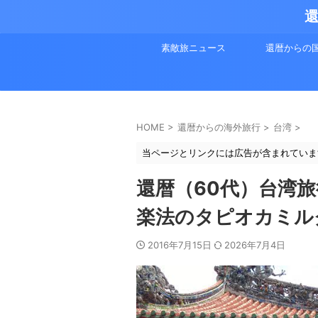
還
素敵旅ニュース
還暦からの
HOME
>
還暦からの海外旅行
>
台湾
>
当ページとリンクには広告が含まれていま
還暦（60代）台湾
楽法のタピオカミル
2016年7月15日
2026年7月4日