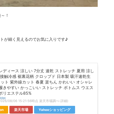
発～！
トが細く見えるのでお気に入りです♪
レディース 涼しい 7分丈 速乾 ストレッチ 夏用 涼し
 接触冷感 裾裏花柄 クロップド 日本製 吸汗速乾生
カット 紫外線カット 春夏 楽ちん かわいい オシャレ
履きやすい かっこいい ストレッチ ボトムス ウエス
ポリエステル85%
inker
2026/08/06 15:21:56時点 楽天市場調べ-
詳細)
on
楽天市場
Yahooショッピング