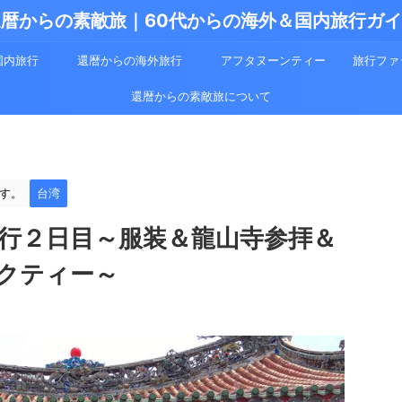
暦からの素敵旅｜60代からの海外＆国内旅行ガ
国内旅行
還暦からの海外旅行
アフタヌーンティー
旅行ファ
還暦からの素敵旅について
す。
台湾
旅行２日目～服装＆龍山寺参拝＆
クティー～