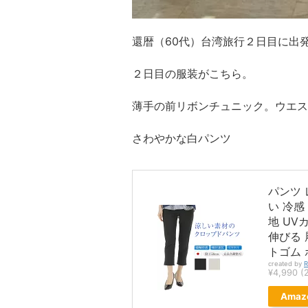
還暦（60代）台湾旅行２日目に出
２日目の服装がこちら。
薄手の前リボンチュニック。ウエス
さわやかな白パンツ
パンツ 
い 冷感
地 UV
伸びる 
トゴム 
created by
R
¥4,990
(
Amaz