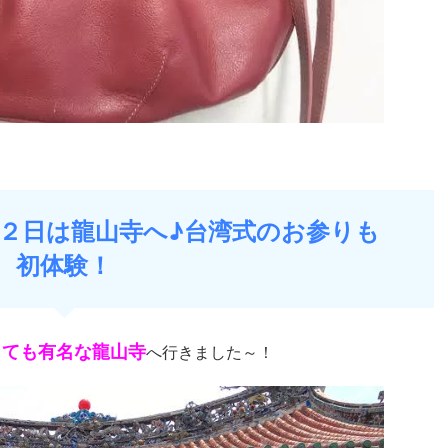
行２日は龍山寺へ♪台湾式のお参りも
初体験！
しても有名な龍山寺
へ行きました～！