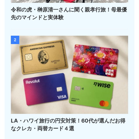
令和の虎・榊󠄀原清一さんに聞く親孝行旅！母最優
先のマインドと実体験
2
LA・ハワイ旅行の円安対策！60代が選んだお得
なクレカ・両替カード４選