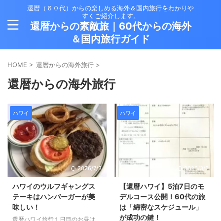
還暦（６０代）からの楽しめる海外＆国内旅行をわかりや
すくご紹介します。
還暦からの素敵旅｜60代からの海外
＆国内旅行ガイド
HOME
>
還暦からの海外旅行
>
還暦からの海外旅行
ハワイ
ハワイ
2026/7/3
2026/3/2
ハワイのウルフギャングス
【還暦ハワイ】5泊7日のモ
テーキはハンバーガーが美
デルコース公開！60代の旅
味しい！
は「綿密なスケジュール」
が成功の鍵！
還暦ハワイ旅行１日目のお昼は、