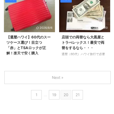
コン日本顧客満足度ランキング・
と連絡が取れない状況は心配だな
海外旅行保険部門総合１位なんで
と思いまして、 レンタルWi-
すね。 価格ドットコム保険とい
fi（ワイファイ）を申し込みまし
うサイトでで色々な会社の保険を
た。 60代ハワイ旅行の為初めて
比較したものをみて その中から
のレンタルwi-fi！安心感から日
2026/8/6
2026/7/20
さらにホームページでシュミレー
本の会社グローバルモバイルを選
ションをして決めました。 還暦
びました♪ Wi-fiというのは、ス
【還暦ハワイ】60代のスー
店頭での両替なら大黒屋と
（60代）ハワイ旅行で加入した
マホをインターネットにつなぐた
ツケース選び！目立つ
トラべレックス！最安で両
保険！損保ジャパンは金額と内容
めに必要なものです。 台湾の会
「赤」とTSAロックが正
替をするなら・・・
のバランスがいい！ 私が選んだ
社のレンタルWi-fiが一番値段は
解！楽天で安く購入
還暦（60代）ハワイ旅行で必要
損保ジャパンの海外旅行保険
安かったのですが、 初めてで勝
な両替♪店頭での両替なら大黒屋
今回の還暦ハワイ旅行の為に、新
（OFF・CEタイプ）は、 他と比
手がわからない部分もありました
とトラベレックス！ 円からドル
たに楽天で７泊用のLサイズのス
べて金額と内容のバランスが ...
ので、 日本の会社のレンタルWi-
への両替は、たまたま少し円高に
ーツケースを購入しました。 今
fiの中 ...
なったのでその時にしました。
回の旅行に必要なものはほぼネッ
Next »
ネットでの口コミでは、店頭の両
ト通販で購入しました♪ この記
替だと 金券ショップの大黒屋が
事では過去のハワイ旅行での選び
レートがいいと書かれていたの
方（赤・TSAロックなど）をご紹
1
…
19
20
21
で、 私も大黒屋でドル両替をし
介していますが、 最新の軽量・
ようと思って、最初に行きまし
多機能な人気スーツケースは以下
た。 しかし、 「ドルの在庫があ
からご確認いただけます。 60代
りません」 と言われてしまい、
は「見つけやすさ」が命！空港で