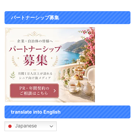
両替することができませんでした
迷わない「赤」のスーツケースを
(T_T) 私はその時に初めて貨幣に
選んだワケ 60代になると、似た
も在庫があることを知りました
ような色のスーツケースだと荷物
パートナーシップ募集
（笑） 銀行のように、頼んだら
が出てくるときに見過ごしてしま
普通に購入できるものだと思っ ...
ったり、 間違えてしまいそうだ
ったので、 ...
translate into English
Japanese