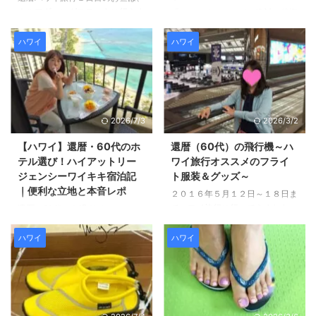
ウルフギャングステーキに行きま
「せっかくのハワイ、絶対に後悔
した(#^^#) 日本でも有名ですよ
したくない！」 そんな思いか
ね！ ウルフギャングステーキ
ら、今回の還暦（60代）ハワイ
ハワイ
ハワイ
は、ステーキが美味しいと思って
旅行に向けて私が自作したのが、
いたのですが、 現地の方に聞い
こちらの「特製・旅のスケジュー
たらハンバーガーが美味しいと言
ル表」です。 一見すると「そこ
っていたので、 ハンバーガーを
までやる？！」と思われるかもし
頼みました。 60代も満足！ウル
れませんが、 実はこれ、完成ま
2026/7/3
2026/3/2
フギャングステーキのハンバーガ
でに2週間かかりました（笑）。
ー♪ドリンクはジンジャーエール
若い頃のような「行き当たりばっ
【ハワイ】還暦・60代のホ
還暦（60代）の飛行機～ハ
がオススメ！ じゃーん！ ボリュ
たり」の旅も素敵ですが、還暦世
テル選び！ハイアットリー
ワイ旅行オススメのフライ
ームが結構あるかな？とはじめ思
代の旅行は 「いかに体力を温存
ジェンシーワイキキ宿泊記
ト服装＆グッズ～
ったのですが、 お肉が脂っぽく
しながら、無駄なく動けるか」が
｜便利な立地と本音レポ
２０１６年５月１２日～１８日ま
なくてあっさりしていたので６０
運命の分かれ道。 慣れない土地
でハワイ旅行に行ってきました。
還暦（60代）を過ぎてからのハ
代還暦世代の私でも丁度いい量で
で道に迷って歩き回ったり、 現
本当は旅行前にもっとブログを更
ワイ旅行。 ホテル選びで一番大
した。 パテもとてもお ...
地でツアー探しに奔走したりする
新しようと思っていたのですが、
切にしたのは、「立地の良さ」で
ハワイ
ハワイ
のは、想像以上 ...
思っていた以上にバタバタしてし
した。 「若い頃なら少し離れた
まい、更新できませんでした。
安いホテルでも歩けたけれど、
実際に還暦（60代）でハワイ旅
今はなるべく体力を温存して、帰
行に行った感想や、 情報を載せ
りやすい場所がいい！」 そんな
ていきたいと思いますのでよろし
ワガママな願いを叶えてくれたの