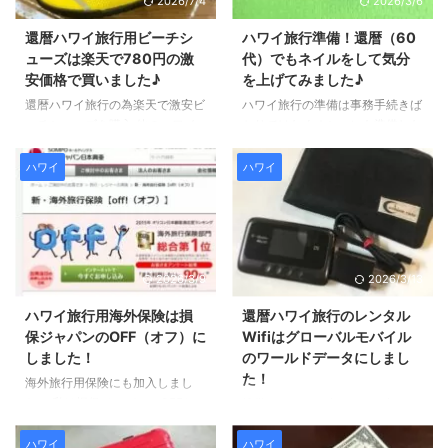
2026/7/4
2026/3/6
くお願いいたします！ 60代ハワ
が、ワイキキのメイン通りに面し
イ旅行にオススメ！飛行機内での
た 「ハイアットリージェンシ
還暦ハワイ旅行用ビーチシ
ハワイ旅行準備！還暦（60
ファッション（服装）はこれ ま
ー・ワイキキ・リゾート＆スパ」
ューズは楽天で780円の激
代）でもネイルをして気分
ずは、飛行機での移動時のファッ
です。 実際に泊まってみて分か
安価格で買いました♪
を上げてみました♪
ションについてです。 還暦にな
ったお部屋の快適さはもちろん、
還暦ハワイ旅行の為楽天で激安ビ
ハワイ旅行の準備は事務手続きば
るとやはり、洋服は束縛のないも
ココナッツの香りに癒やされるア
ーチシューズを購入 他のハワイ
かりではなくオシャレも準備しな
のがいいですね。 私は、パンツ
メニティや、ちょっと苦戦した
ブログの口コミで、 「ハワイは
くちゃ♪ と思いまして、
にロングカーディガン、 ...
（笑）最新のウォシュレット事情
岩が多いので、ビーチシューズが
【GROUPON（グルーポン）】で
ハワイ
ハワイ
まで。 「次もここに泊まりた
あると便利」 というのを知りま
予約をして ネイルサロンにジェ
い！ ...
して、私もビーチシューズを購入
ルネイルをしに行きました。 還
しました。 足がふやけていて、
暦（60代）ハワイ旅行の準備♪グ
サンゴで切っても痛いそうなの
ルーポンで格安におしゃれネイ
で・・・(+o+) 楽天のフィッシン
ル！ このネイルは、パラジェル
2026/3/9
2026/3/13
グ遊というお店で、なんと780円
というブランドで、 爪の表面を
でした。 送料は540円です。 激
削らずにつけることができるジェ
ハワイ旅行用海外保険は損
還暦ハワイ旅行のレンタル
安ですよね～！ 他にも色々実際
ルネイルです。 通常のネイル
保ジャパンのOFF（オフ）に
Wifiはグローバルモバイル
の店舗に見に行ったりもしたので
は、表面をやすりでやすってから
しました！
のワールドデータにしまし
すが、ココが一番安くて選びまし
塗るのですが、 これなら爪を痛
た！
海外旅行用保険にも加入しまし
た。 （現在は販売されていませ
めずに済むと思いまして、 還暦
た！ 私は損保ジャパンのOFFと
携帯をスマホに変えてから初めて
ん） ビーチでしかはかないの
世代にも優しいですよね。 グル
いう保険のCEタイプをネットか
の海外旅行、しかもハワイに７日
で、そこまで良いもので ...
ーポンならおしゃれな ...
ら申し込みました。 2015年オリ
間なので やはり日本にいる家族
ハワイ
ハワイ