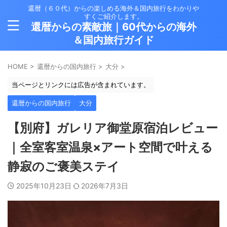
還暦（６０代）からの楽しめる海外＆国内旅行をわかりや
すくご紹介します。
還暦からの素敵旅｜60代からの海外
＆国内旅行ガイド
HOME
>
還暦からの国内旅行
>
大分
>
当ページとリンクには広告が含まれています。
還暦からの国内旅行
大分
【別府】ガレリア御堂原宿泊レビュー
｜全室客室温泉×アート空間で叶える
静寂のご褒美ステイ
2025年10月23日
2026年7月3日