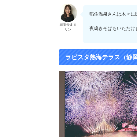
稲住温泉さんは木々に
編集長まま
夜鳴きそばもいただけ
リン
ラビスタ熱海テラス（静