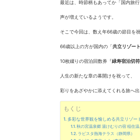
最近は、時節柄もあってか「国内旅行
声が増えているようです。
そこで今回は、数え年66歳の節目を
66歳以上の方が国内の「
共立リゾー
10枚綴りの宿泊回数券『
緑寿宿泊切符
人生の新たな章の幕開けを祝って、
彩りをあざやかに添えてくれる旅へ出
もくじ
多彩な世界観を愉しめる共立リゾー
秋の宮温泉郷 湯けむりの宿 稲住
ラビスタ熱海テラス（静岡県）