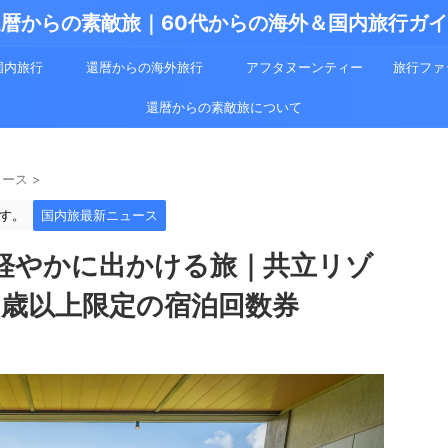
暦からの素敵旅｜60代からの海外＆国内旅行ガ
国内旅行
還暦からの海外旅行
アフタヌーンティー
旅行ファ
還暦からの素敵旅について
ュース
>
す。
国内旅最新ニュース
軽やかに出かける旅｜共立リゾ
6歳以上限定の宿泊回数券