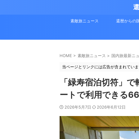
還
素敵旅ニュース
還暦からの
HOME
>
素敵旅ニュース
>
国内旅最新ニ
当ページとリンクには広告が含まれていま
「緑寿宿泊切符」で
ートで利用できる6
2026年5月7日
2026年6月12日