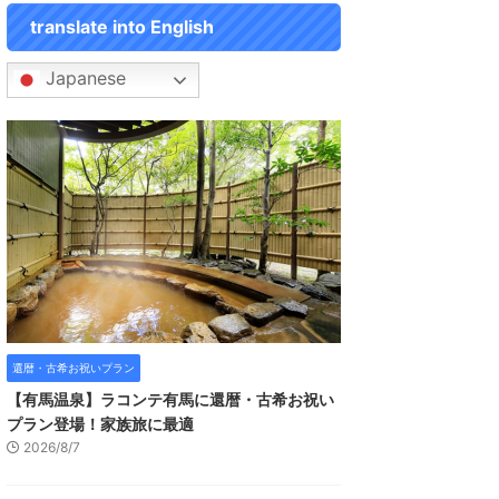
translate into English
Japanese
還暦・古希お祝いプラン
【有馬温泉】ラコンテ有馬に還暦・古希お祝い
プラン登場！家族旅に最適
2026/8/7