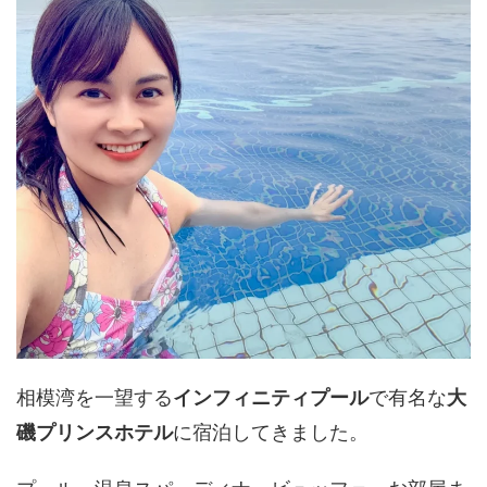
相模湾を一望する
インフィニティプール
で有名な
大
磯プリンスホテル
に宿泊してきました。