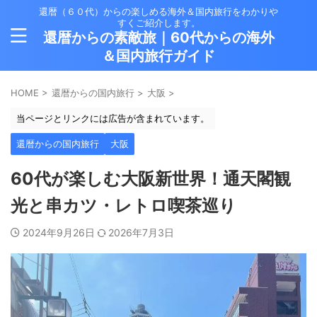
還暦（６０代）からの楽しめる海外＆国内旅行をわかりや
すくご紹介します。
還暦からの素敵旅｜60代からの海外
＆国内旅行ガイド
HOME
>
還暦からの国内旅行
>
大阪
>
当ページとリンクには広告が含まれています。
還暦からの国内旅行
大阪
60代が楽しむ大阪新世界！通天閣観
光と串カツ・レトロ喫茶巡り
2024年9月26日
2026年7月3日