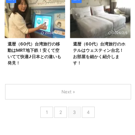
分のガーラホテル２階に入ってい
初立てたスケジュールが予定より
る 金満庁で中華料理のコースを
も早く終わってしまったので、
食べました(^^)/ 行天宮から行く
台北101に行きました(^^)/ 台湾は
と徒歩で早歩きで１０分はかかり
観光場所が電車でも１５分以内で
ますので、 行天宮から行く場合
行けるようなところばかりなの
2024/4/30
2026/2/5
はタクシーのほうがいいかもしれ
で、 １日で結構回れちゃうんで
ません。 金満庁はネットの口コ
すよね～～！ それは現地で分か
還暦（60代）台湾旅行の移
還暦（60代）台湾旅行のホ
ミで評価が高かったお店で、 お
りました（笑） 台北101は新しい
動はMRT地下鉄！安くて空
テルはウェスティン台北！
手頃価格でふかひれとアワビが食
だけあってとてもきれいでした
いてて快適♪日本との違いも
お部屋を細かく紹介しま
べられるということと 「現地の
(#^.^#) こんな感じで吹き抜けに
発見！
す！
人が沢山行っているお店」という
なっていて開放感があります。
還暦（60代）台湾旅行では、
還暦（60代）台湾旅行のホテル
ところに 魅力を感じて事前に予
そして広いです！ 高級ブランド
MRT地下鉄も乗ってみました！
はウェスティン台北にしました。
約をしていきました。 台湾・金
がたくさん入っていました(^^)/ ...
還暦（60代）台湾旅行の移動は
地下鉄の南京復興駅の２番出口か
満庁でフカヒレ・アワビ ...
MRT地下鉄で！便利な信号機発
ら徒歩１分くらいで、 アクセス
Next »
見♪ ウェスティン台北の最寄り駅
もすごくいいんです(*'ω'*) 近く
「南京復興駅」から 小籠包を食
にコンビニやカフェなどもありま
べに「東門駅」にある永康街まで
す♪ エントランスは吹き抜けにな
1
2
3
4
向かいます。 台湾の歩行者用信
っていて、開放感があります。
号機は、上段に 青信号のカウン
フロントの人は日本語が話せませ
トダウンの数字が表示されていて
んので、基本的には英会話です。
便利でした。 これなら、慌てて
２日目に話せる人が１名いました