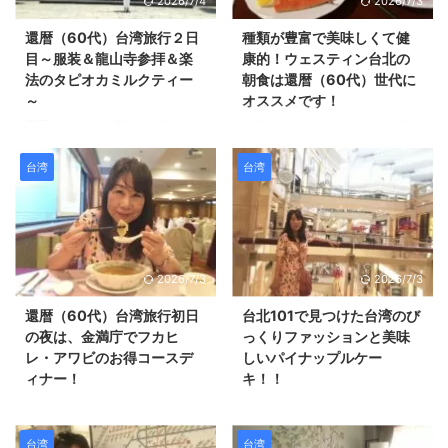
2026/7/4
2026/7/3
ホテルのフロントの人に聞いた
ろな所にレンタルサイクルがあっ
ら、 徒歩１０分くらいのところ
て、 好きな場所で乗って好きな
還暦（60代）台湾旅行２日
種類が豊富で美味しくて健
を紹介されて、 「まぁ歩いてれ
場所で返却できるそうです。 値
目～服装＆龍山寺参拝＆楽
康的！ウェスティン台北の
ばどこかあるかな」と 気楽な気
段もそんなに高くないし、便利で
法のタピオカミルクティー
朝食は還暦（60代）世代に
持ちで探し始めたところにすぐ見
すね。 試しに乗ってみたかった
～
オススメです！
つけました♡ お店が混んでいた
のですが、 中国語の表記しかな
還暦（60代）台湾旅行２日目は
台北ホテル・ウェスティン台北の
ので２０分くらい横になりながら
くてよくわからなかったので 乗
龍山寺に初めて行きました！ 旅
朝食レポ☆フレッシュなスムージ
待っていました。 ドキドキワク
れませんでした( ﾟДﾟ) そして、迪
行ファッションや龍山寺に行って
ーが美味しい！ 今回の還暦（60
台湾
台湾
ワク～♪ 金満億のマッサ ...
化街に到着！ 永康 ...
みて思ったことを ご紹介しま
代）台湾旅行で宿泊した ウェス
す。 還暦（60代）台湾旅行２日
ティン台北の一番の魅力は「朝
目の服装紹介♪チュニック＆パン
食」ですね。 ベッドもよかった
ツでカジュアルスタイル！ 還暦
んですけど、 朝食も最高でした
（60代）台湾旅行２日目に出発
ので、紹介します( *´艸｀) 朝食
2026/7/3
2026/7/3
～！ ２日目の服装がこちら。 薄
はB1階にあるレストランで取る
手の前リボンチュニック。ウエス
のですが、 とても広いです。 そ
還暦（60代）台湾旅行初日
台北101で見つけた台湾のび
トが細く見えるのでお気に入りで
して、新鮮なフルーツで作られた
の夜は、金満庁でフカヒ
っくりファッションと美味
す♪ さわやかな白パンツ マザー
スムージーが４種類！ 私はパイ
レ・アワビのお得コースデ
しいパイナップルケー
ハウスのバッグに ぺたんこパン
ナップルのスムージーを飲みまし
ィナー！
キ！！
プスです。 還暦（60代）台湾旅
た♪ フレッシュでおいしかったで
台湾・金満庁でフカヒレ・アワビ
60代台北101レポ♪ブランド品を
行２日は龍山寺へ♪台湾式のお参
す(^^)/ 台北ホテル・ウェスティ
ディナー♪ 還暦（60代）台湾旅
買わなければいかなくてもいいか
りも初体験！ 午前中から、パワ
ン台北の朝食レポ☆ハム・野菜・
行初日の夜は、 行天宮駅徒歩５
も。 還暦（60代）台湾旅行の当
台湾
台湾
ースポットとしても有名な ...
肉まん・ドライ ...