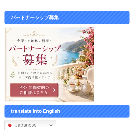
渡ったりする心配もないので。
が、常在はしていません。 フロ
日本もこうなってたらいいのにと
ントのわきに、ドリンクのサービ
思いました( *´艸｀) 還暦（60
スがあります。 これはレモンが
パートナーシップ募集
代）台湾旅行の移動はMRT地下
入った爽やかな飲み物。 思わず
鉄で！切符の買い方紹介♪ 還暦
飲んじゃいますね（笑） こちら
（60代）台湾旅行の移 ...
がお部屋でツイン ...
translate into English
Japanese