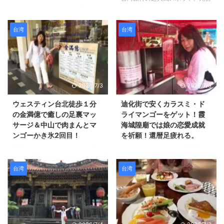
（きゅうふん）。 あのノスタル
60代ままリン初めての台湾・饒
ジックな赤い提灯の街並みは、一
河街観光夜市♪ 九份に行った後
生に一度は見てみたい憧れの景色
は、台湾の夜市第2位の饒河街観
台湾
台湾
ですよね。 でも、実際に行って
光夜市へ行きました♪ 入口が派手
みて分かりました。 「還暦（60
派手です(*^▽^*) お祭りのような
代）の九份観光は、想像以上に体
賑わいでたくさんの人がいまし
力勝負です！」 有名な茶芸館に
た。 日本ではあまり見かけない
辿り着くまでの、なんと148段
光景ですね。 日本でも毎日お祭
2026/7/3
2026/7/3
（！）という急な階段の洗礼。
りのような場所があれば楽しいの
そして、観光客で溢れかえる細い
にと思いました(^^)/ 現地の人も
ウェスティン台北徒歩１分
迪化街で安くカラスミ・ド
路地。 「自分たちで電車で行け
たくさんいましたよー！ 早速散
の金満億で癒しの足裏マッ
ライマンゴーをゲット！霞
るかしら？」なんて考えていまし
策♪ 台湾・饒河街観光夜市は食べ
サージ＆中山で肉まんとマ
海城隍廟では娘の恋愛成就
たが、 結果的にバスツアーを選
物だけじゃない！革製品を発見！
ンゴーかき氷2回目！
を祈願！還暦足疲れる。
んだ自分を褒めてあげたいほど、
屋台は食べ物やこういった革製
還暦（60代）は、お寺巡りで足
龍山寺に行った後は、北門駅へ地
帰り道の楽さが身に沁みました
品、洋服、かっさプレートなど
が疲れたので、 一度ウェスティ
下鉄で移動しました～♪ なんと、
（笑） 今回は、60代が九份を ...
色々なジャンルのものが出展され
ン台北に戻って、休憩した後、
地下鉄の駅、ガラガラで全然人が
台湾
台湾
ていました。 食 ...
ホテルから徒歩１分のところにあ
いませんでした！ 日本では見ら
る金満億 というお店に足裏マッ
れない光景ですね。 歩きやすく
サージしに行きました(*^▽^*) 最
でよかったですけど♪ 北門駅に到
初、ホテルの近くにマッサージ屋
着！ 駅の近くにレンタルサイク
さんがあるのがわからなくて、
ルがありました。 台湾はいろい