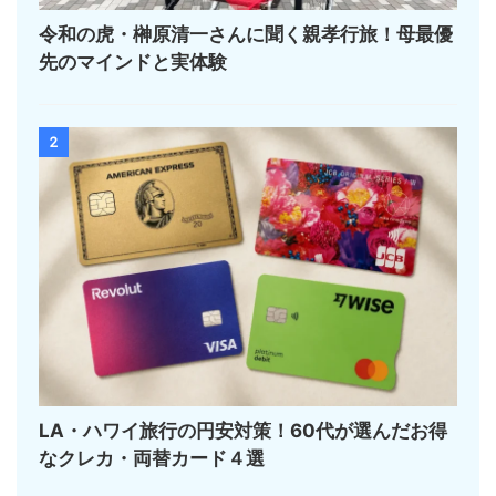
令和の虎・榊󠄀原清一さんに聞く親孝行旅！母最優
先のマインドと実体験
2
LA・ハワイ旅行の円安対策！60代が選んだお得
なクレカ・両替カード４選