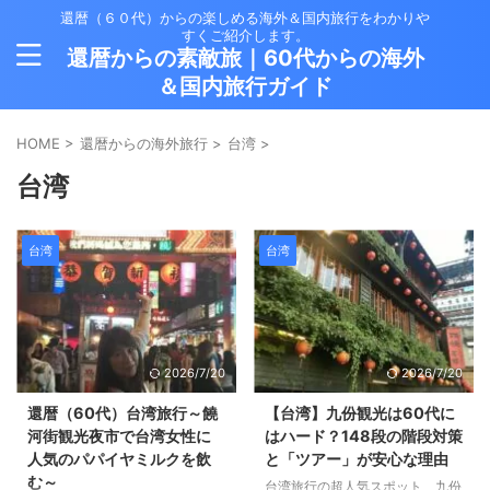
還暦（６０代）からの楽しめる海外＆国内旅行をわかりや
すくご紹介します。
還暦からの素敵旅｜60代からの海外
＆国内旅行ガイド
HOME
>
還暦からの海外旅行
>
台湾
>
台湾
台湾
台湾
2026/7/20
2026/7/20
還暦（60代）台湾旅行～饒
【台湾】九份観光は60代に
河街観光夜市で台湾女性に
はハード？148段の階段対策
人気のパパイヤミルクを飲
と「ツアー」が安心な理由
む～
台湾旅行の超人気スポット、九份