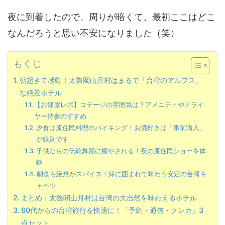
夜に到着したので、周りが暗くて、最初ここはどこ
なんだろうと思い不安になりました（笑）
もくじ
朝起きて感動！太魯閣山月村はまるで「台湾のアルプス」
な絶景ホテル
【お部屋レポ】コテージの雰囲気は？アメニティやドライ
ヤー持参のすすめ
夕食は原住民料理のバイキング！お酒好きは「事前購入」
が鉄則です
子供たちの伝統舞踊に癒やされる！夜の原住民ショーを体
験
朝食も絶景がスパイス！緑に囲まれて味わう安定の台湾キ
ャベツ
まとめ：太魯閣山月村は台湾の大自然を味わえるホテル
60代からの台湾旅行を快適に！「予約・通信・クレカ」3
点セット