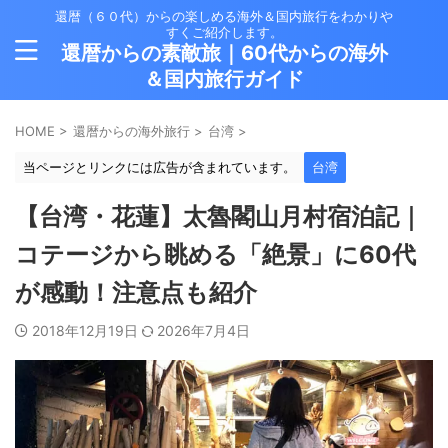
還暦（６０代）からの楽しめる海外＆国内旅行をわかりや
すくご紹介します。
還暦からの素敵旅｜60代からの海外
＆国内旅行ガイド
HOME
>
還暦からの海外旅行
>
台湾
>
当ページとリンクには広告が含まれています。
台湾
【台湾・花蓮】太魯閣山月村宿泊記｜
コテージから眺める「絶景」に60代
が感動！注意点も紹介
2018年12月19日
2026年7月4日